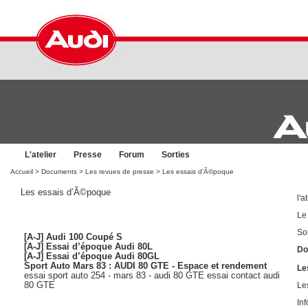
L'atelier
Presse
Forum
Sorties
Accueil
>
Documents
>
Les revues de presse
> Les essais d’Ã©poque
Les essais d’Ã©poque
l'a
Le
So
[A-J] Audi 100 Coupé S
[A-J] Essai d’époque Audi 80L
Do
[A-J] Essai d’époque Audi 80GL
Sport Auto Mars 83 : AUDI 80 GTE - Espace et rendement
Le
essai sport auto 254 - mars 83 - audi 80 GTE essai contact audi
80 GTE
Le
In