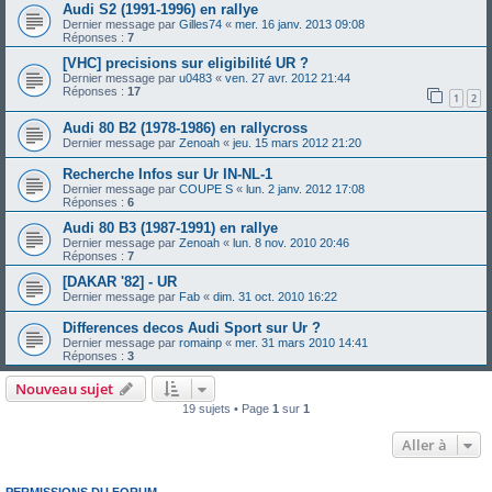
Audi S2 (1991-1996) en rallye
Dernier message par
Gilles74
«
mer. 16 janv. 2013 09:08
Réponses :
7
[VHC] precisions sur eligibilité UR ?
Dernier message par
u0483
«
ven. 27 avr. 2012 21:44
Réponses :
17
1
2
Audi 80 B2 (1978-1986) en rallycross
Dernier message par
Zenoah
«
jeu. 15 mars 2012 21:20
Recherche Infos sur Ur IN-NL-1
Dernier message par
COUPE S
«
lun. 2 janv. 2012 17:08
Réponses :
6
Audi 80 B3 (1987-1991) en rallye
Dernier message par
Zenoah
«
lun. 8 nov. 2010 20:46
Réponses :
7
[DAKAR '82] - UR
Dernier message par
Fab
«
dim. 31 oct. 2010 16:22
Differences decos Audi Sport sur Ur ?
Dernier message par
romainp
«
mer. 31 mars 2010 14:41
Réponses :
3
Nouveau sujet
19 sujets • Page
1
sur
1
Aller à
PERMISSIONS DU FORUM