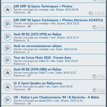
[UR GRP 4] Specs Techniques + Photos
Dernier message par
romainp
«
jeu. 30 janv. 2014 09:35
Réponses :
32
1
2
3
[UR GRP B] Specs Techniques + Photos (Versions A1/A2/S1)
Dernier message par
romainp
«
mer. 29 janv. 2014 13:22
Réponses :
18
1
2
Audi 80 B1 (1972-1978) en Rallye
Dernier message par
romainp
«
mer. 29 janv. 2014 11:17
Réponses :
5
Audi en reconnaissances rallyes
Dernier message par
romainp
«
jeu. 9 janv. 2014 12:40
Réponses :
3
Tour de Corse Histo 2010 - Forum-Auto
Dernier message par
Gilles74
«
dim. 5 janv. 2014 23:10
Réponses :
1
Audi 80 B2 (1978-1986) en Rallye
Dernier message par
OdiGT
«
ven. 3 janv. 2014 11:27
Réponses :
27
1
2
Ur & Sport Quattro en Rallycross
Dernier message par
gt33
«
jeu. 2 janv. 2014 09:32
Réponses :
26
1
2
UR - Rallye Lyon Charbonnieres '84 / B Darniche - A Mahé
Dernier message par
quattro315
«
sam. 26 janv. 2013 11:51
Réponses :
14