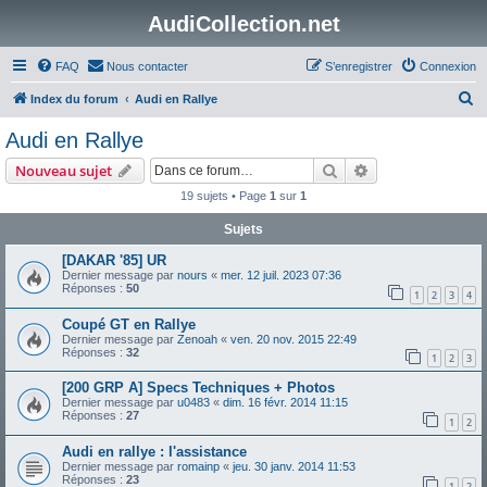
AudiCollection.net
FAQ
Nous contacter
S’enregistrer
Connexion
R
Index du forum
Audi en Rallye
e
Audi en Rallye
c
Rechercher
Recherche avanc
Nouveau sujet
h
19 sujets • Page
1
sur
1
e
Sujets
r
c
[DAKAR '85] UR
Dernier message par
nours
«
mer. 12 juil. 2023 07:36
h
Réponses :
50
1
2
3
4
e
Coupé GT en Rallye
r
Dernier message par
Zenoah
«
ven. 20 nov. 2015 22:49
Réponses :
32
1
2
3
[200 GRP A] Specs Techniques + Photos
Dernier message par
u0483
«
dim. 16 févr. 2014 11:15
Réponses :
27
1
2
Audi en rallye : l'assistance
Dernier message par
romainp
«
jeu. 30 janv. 2014 11:53
Réponses :
23
1
2