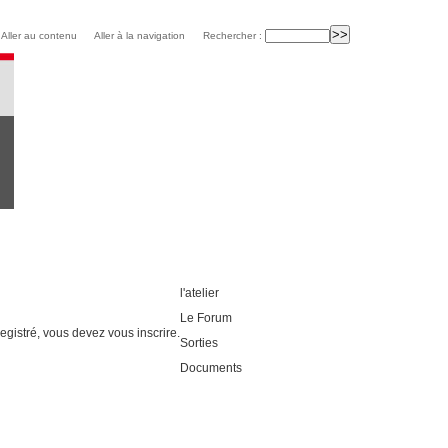
Aller au contenu
Aller à la navigation
Rechercher :
l'atelier
Le Forum
egistré, vous devez vous inscrire.
Sorties
Documents