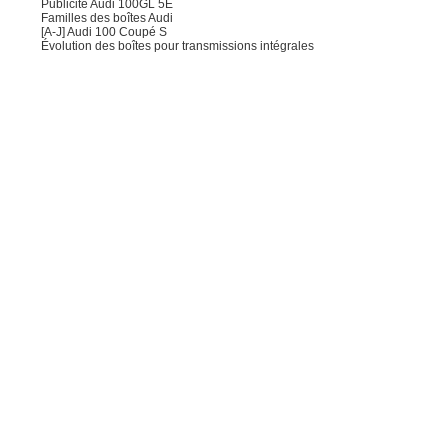
Publicité Audi 100GL 5E
Familles des boîtes Audi
[A-J] Audi 100 Coupé S
Évolution des boîtes pour transmissions intégrales