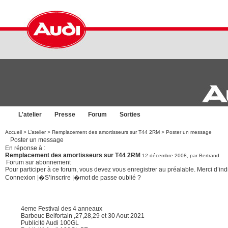
L'atelier
Presse
Forum
Sorties
Accueil
>
L’atelier
>
Remplacement des amortisseurs sur T44 2RM
> Poster un message
Poster un message
En réponse à :
Remplacement des amortisseurs sur T44 2RM
12 décembre 2008, par
Bertrand
Forum sur abonnement
Pour participer à ce forum, vous devez vous enregistrer au préalable. Merci d’indi
Connexion
|�
S’inscrire
|�
mot de passe oublié ?
4eme Festival des 4 anneaux
Barbeuc Belfortain ,27,28,29 et 30 Aout 2021
Publicité Audi 100GL