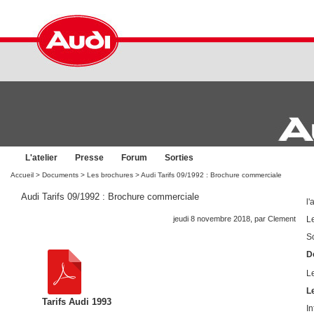
L'atelier
Presse
Forum
Sorties
Accueil
>
Documents
>
Les brochures
> Audi Tarifs 09/1992 : Brochure commerciale
Audi Tarifs 09/1992 : Brochure commerciale
l'
jeudi 8 novembre 2018, par
Clement
L
So
D
L
L
Tarifs Audi 1993
I