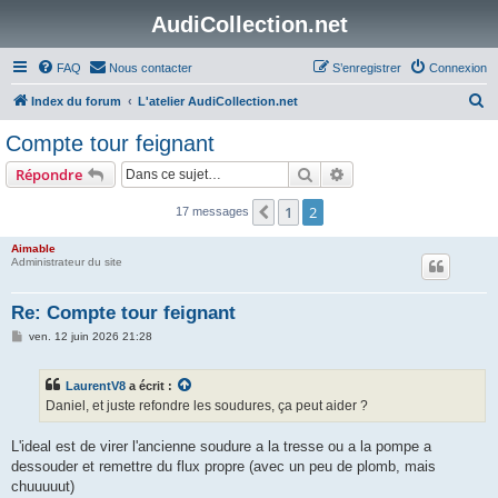
AudiCollection.net
FAQ
Nous contacter
S’enregistrer
Connexion
R
Index du forum
L'atelier AudiCollection.net
e
Compte tour feignant
c
Rechercher
Recherche avancée
Répondre
h
e
1
2
Précédente
17 messages
r
Aimable
c
Administrateur du site
h
Re: Compte tour feignant
e
M
ven. 12 juin 2026 21:28
r
e
s
s
LaurentV8
a écrit :
a
g
Daniel, et juste refondre les soudures, ça peut aider ?
e
L'ideal est de virer l'ancienne soudure a la tresse ou a la pompe a
dessouder et remettre du flux propre (avec un peu de plomb, mais
chuuuuut)