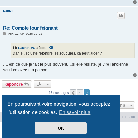
Daniel
Re: Compte tour feignant
M
ven. 12 juin 2026 23:03
e
s
s
LaurentV8
a écrit :
a
g
Daniel, et juste refondre les soudures, ça peut aider ?
e
. C'est ce que je fait le plus souvent....si elle résiste, je vire l'ancienne
soudure avec ma pompe ..
Répondre
1
2
Précédente
17 messages
En poursuivant votre navigation, vous acceptez
Aller à
l’utilisation de cookies.
En savoir plus
Index du forum
Heures au format
UTC+02:00
OK
Développé par
phpBB
® Forum Software © phpBB Limited
Traduit par
phpBB-fr.com