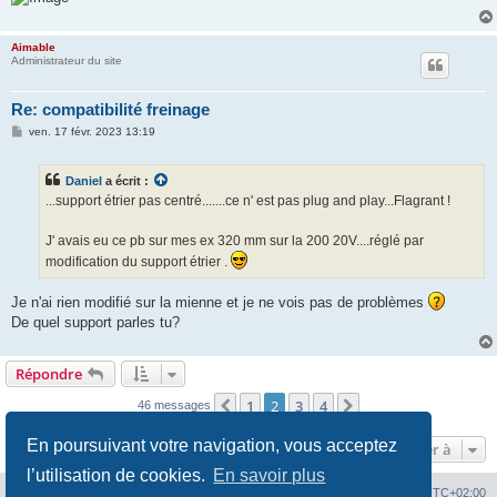
Aimable
Administrateur du site
Re: compatibilité freinage
M
ven. 17 févr. 2023 13:19
e
s
s
Daniel
a écrit :
a
g
...support étrier pas centré.......ce n' est pas plug and play...Flagrant !
e
J' avais eu ce pb sur mes ex 320 mm sur la 200 20V....réglé par
modification du support étrier .
Je n'ai rien modifié sur la mienne et je ne vois pas de problèmes
De quel support parles tu?
Répondre
1
2
3
4
Précédente
Suivante
46 messages
En poursuivant votre navigation, vous acceptez
Aller à
l’utilisation de cookies.
En savoir plus
Index du forum
Heures au format
UTC+02:00