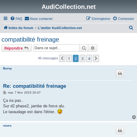
AudiCollection.net
FAQ
Nous contacter
S’enregistrer
Connexion
R
Index du forum
L'atelier AudiCollection.net
e
compatibilité freinage
c
Rechercher
Recherche avancée
Répondre
h
e
1
2
3
4
Précédente
Suivante
46 messages
r
Burny
c
h
Re: compatibilité freinage
e
M
mar. 7 févr. 2023 20:47
r
e
s
Ça ira pas..
s
Sur d2 phase2, jambe de force alu.
a
g
Le taraudage est dans l'étrier..
e
nours