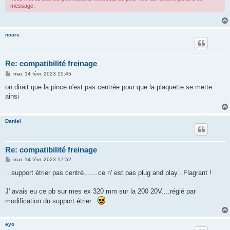
message.
nours
Re: compatibilité freinage
M
mar. 14 févr. 2023 15:45
e
s
on dirait que la pince n'est pas centrée pour que la plaquette se mette
s
ainsi
a
g
e
Daniel
Re: compatibilité freinage
M
mar. 14 févr. 2023 17:52
e
s
...support étrier pas centré.......ce n' est pas plug and play...Flagrant !
s
a
g
J' avais eu ce pb sur mes ex 320 mm sur la 200 20V....réglé par
e
modification du support étrier .
eyo