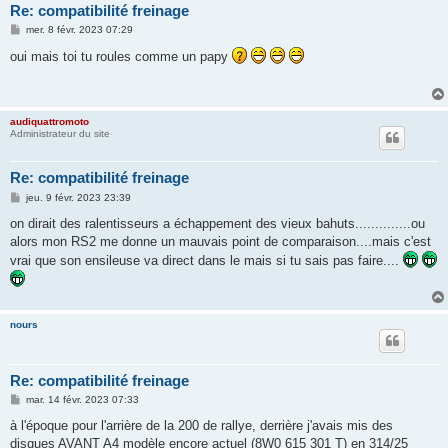
Re: compatibilité freinage
M
mer. 8 févr. 2023 07:29
e
s
oui mais toi tu roules comme un papy
s
a
g
e
audiquattromoto
Administrateur du site
Re: compatibilité freinage
M
jeu. 9 févr. 2023 23:39
e
s
on dirait des ralentisseurs a échappement des vieux bahuts..............ou
s
alors mon RS2 me donne un mauvais point de comparaison....mais c'est
a
g
vrai que son ensileuse va direct dans le mais si tu sais pas faire....
e
nours
Re: compatibilité freinage
M
mar. 14 févr. 2023 07:33
e
s
à l'époque pour l'arrière de la 200 de rallye, derrière j'avais mis des
s
disques AVANT A4 modèle encore actuel (8W0 615 301 T) en 314/25
a