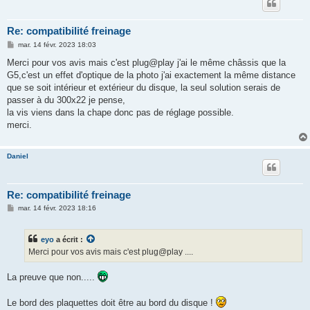
Re: compatibilité freinage
M
mar. 14 févr. 2023 18:03
e
s
Merci pour vos avis mais c'est plug@play j'ai le même châssis que la
s
G5,c'est un effet d'optique de la photo j'ai exactement la même distance
a
g
que se soit intérieur et extérieur du disque, la seul solution serais de
e
passer à du 300x22 je pense,
la vis viens dans la chape donc pas de réglage possible.
merci.
Daniel
Re: compatibilité freinage
M
mar. 14 févr. 2023 18:16
e
s
s
eyo
a écrit :
a
g
Merci pour vos avis mais c'est plug@play ....
e
La preuve que non.....
Le bord des plaquettes doit être au bord du disque !