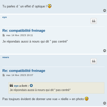
Tu parles d ' un effet d' optique !
eyo
Re: compatibilité freinage
M
mar. 14 févr. 2023 19:11
e
s
Je répondais aussi à nours qui dit " pas centré"
s
a
g
e
nours
Re: compatibilité freinage
M
mar. 14 févr. 2023 20:07
e
s
s
eyo
a écrit :
a
g
Je répondais aussi à nours qui dit " pas centré"
e
Pas toujours évident de donner une vue « réelle » en photo