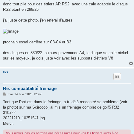
g
donc tout pile pour des étriers AR RS2, avec une cale adaptée le disque
e
RS2 étant en 299/25
j'ai juste cette photo, j'en referai d'autres
prochain essai derrière sur C3-C4 et B3
des disques en 330/22 toujours provenance A4, le disque se colle nickel
sur les moyeux, je dois juste voir avec les supports d'étriers V8
eyo
Re: compatibilité freinage
M
mar. 14 févr. 2023 12:42
e
s
Tant que l'ont est dans le freinage, a tu déjà rencontré se problème (voir
s
la photo) sur ma Scirocco j'ai mis un freinage complet de golf5 R32
a
g
310x22
e
20221210_102515#1.jpg
Merci.
Vous n’avez pas les permissions nécessaires pour voir les fichiers joints à ce