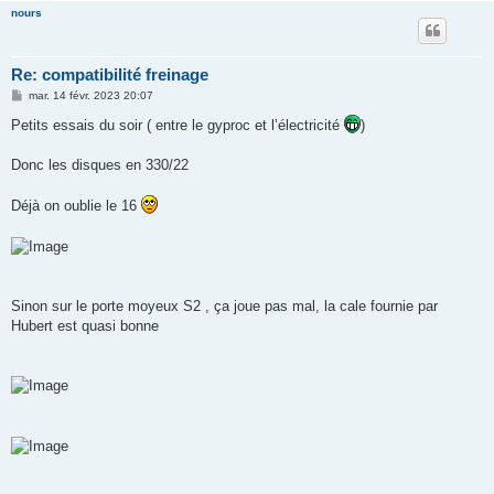
nours
Re: compatibilité freinage
M
mar. 14 févr. 2023 20:07
e
s
Petits essais du soir ( entre le gyproc et l’électricité
)
s
a
g
Donc les disques en 330/22
e
Déjà on oublie le 16
Sinon sur le porte moyeux S2 , ça joue pas mal, la cale fournie par
Hubert est quasi bonne