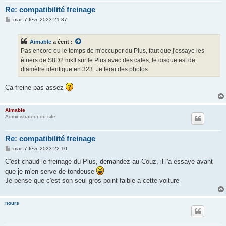
Re: compatibilité freinage
M
mar. 7 févr. 2023 21:37
e
s
s
Aimable
a écrit :
a
g
Pas encore eu le temps de m'occuper du Plus, faut que j'essaye les
e
étriers de S8D2 mkII sur le Plus avec des cales, le disque est de
diamètre identique en 323. Je ferai des photos
Ça freine pas assez
Aimable
Administrateur du site
Re: compatibilité freinage
M
mar. 7 févr. 2023 22:10
e
s
C'est chaud le freinage du Plus, demandez au Couz, il l'a essayé avant
s
que je m'en serve de tondeuse
a
g
Je pense que c'est son seul gros point faible a cette voiture
e
nours