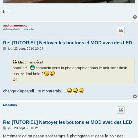
tof
audiquattromoto
Administrateur du site
Re: [TUTORIEL] Nettoyer les boutons et MOD avec des LED
M
jeu. 23 sept. 2010 20:57
e
s
s
Macchris a écrit :
a
g
pauv' c** !
commetn veux tu photographier dnas le noir sans flash
e
pas evident hein ?
tof
change d'appareil...te montrerais....
Macchris
Re: [TUTORIEL] Nettoyer les boutons et MOD avec des LED
M
jeu. 23 sept. 2010 21:03
e
s
forcément qd on passe sont temps à photographier dans le noir des