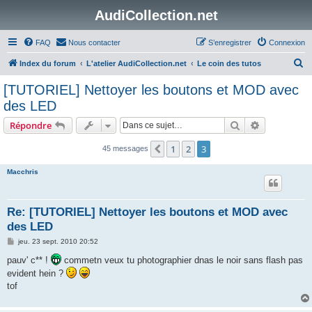
AudiCollection.net
FAQ
Nous contacter
S’enregistrer
Connexion
R
Index du forum
L'atelier AudiCollection.net
Le coin des tutos
e
[TUTORIEL] Nettoyer les boutons et MOD avec
c
des LED
h
Rechercher
Recherche 
Répondre
e
r
1
2
3
Précédente
45 messages
c
Macchris
h
e
Re: [TUTORIEL] Nettoyer les boutons et MOD avec
r
des LED
M
jeu. 23 sept. 2010 20:52
e
s
pauv' c** !
commetn veux tu photographier dnas le noir sans flash pas
s
evident hein ?
a
g
tof
e