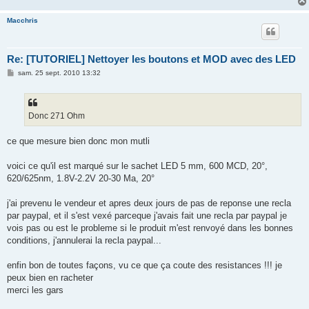
Macchris
Re: [TUTORIEL] Nettoyer les boutons et MOD avec des LED
M
sam. 25 sept. 2010 13:32
e
s
s
a
g
Donc 271 Ohm
e
ce que mesure bien donc mon mutli
voici ce qu'il est marqué sur le sachet LED 5 mm, 600 MCD, 20°,
620/625nm, 1.8V-2.2V 20-30 Ma, 20°
j'ai prevenu le vendeur et apres deux jours de pas de reponse une recla
par paypal, et il s'est vexé parceque j'avais fait une recla par paypal je
vois pas ou est le probleme si le produit m'est renvoyé dans les bonnes
conditions, j'annulerai la recla paypal...
enfin bon de toutes façons, vu ce que ça coute des resistances !!! je
peux bien en racheter
merci les gars