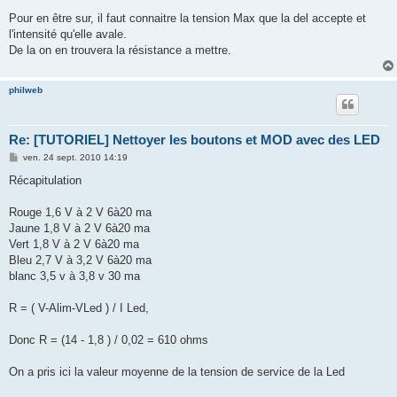
e
s
Pour en être sur, il faut connaitre la tension Max que la del accepte et
s
l'intensité qu'elle avale.
a
g
De la on en trouvera la résistance a mettre.
e
philweb
Re: [TUTORIEL] Nettoyer les boutons et MOD avec des LED
M
ven. 24 sept. 2010 14:19
e
s
Récapitulation
s
a
g
Rouge 1,6 V à 2 V 6à20 ma
e
Jaune 1,8 V à 2 V 6à20 ma
Vert 1,8 V à 2 V 6à20 ma
Bleu 2,7 V à 3,2 V 6à20 ma
blanc 3,5 v à 3,8 v 30 ma
R = ( V-Alim-VLed ) / I Led,
Donc R = (14 - 1,8 ) / 0,02 = 610 ohms
On a pris ici la valeur moyenne de la tension de service de la Led