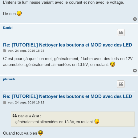
L'intensité lumineuse variant avec le courant et non avec le voltage.
De rien
Daniel
Re: [TUTORIEL] Nettoyer les boutons et MOD avec des LED
M
ven. 24 sept. 2010 18:28
e
s
C' est pour çà que l' on met, généralement, 1kohm avec des leds en 12V
s
automobile...généralement alimentées en 13.8V, en roulant.
a
g
e
philweb
Re: [TUTORIEL] Nettoyer les boutons et MOD avec des LED
M
ven. 24 sept. 2010 19:32
e
s
s
Daniel a écrit :
a
g
...généralement alimentées en 13.8V, en roulant.
e
Quand tout va bien