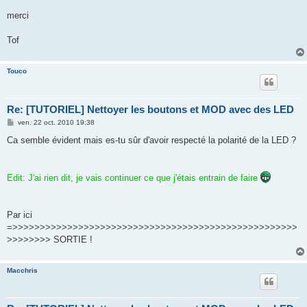
merci
Tof
Touco
Re: [TUTORIEL] Nettoyer les boutons et MOD avec des LED
M
ven. 22 oct. 2010 19:38
e
s
Ca semble évident mais es-tu sûr d'avoir respecté la polarité de la LED ?
s
a
g
e
Edit: J'ai rien dit, je vais continuer ce que j'étais entrain de faire
Par ici
=>>>>>>>>>>>>>>>>>>>>>>>>>>>>>>>>>>>>>>>>>>>>>>>>>>>>
>>>>>>>> SORTIE !
Macchris