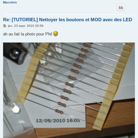
Macchris
Re: [TUTORIEL] Nettoyer les boutons et MOD avec des LED
M
jeu. 23 sept. 2010 20:56
e
s
ah au fait la photo pour Phil
s
a
g
e