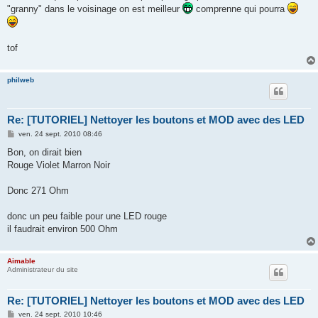
s
"granny" dans le voisinage on est meilleur
comprenne qui pourra
a
g
e
tof
philweb
Re: [TUTORIEL] Nettoyer les boutons et MOD avec des LED
M
ven. 24 sept. 2010 08:46
e
s
Bon, on dirait bien
s
Rouge Violet Marron Noir
a
g
e
Donc 271 Ohm
donc un peu faible pour une LED rouge
il faudrait environ 500 Ohm
Aimable
Administrateur du site
Re: [TUTORIEL] Nettoyer les boutons et MOD avec des LED
M
ven. 24 sept. 2010 10:46