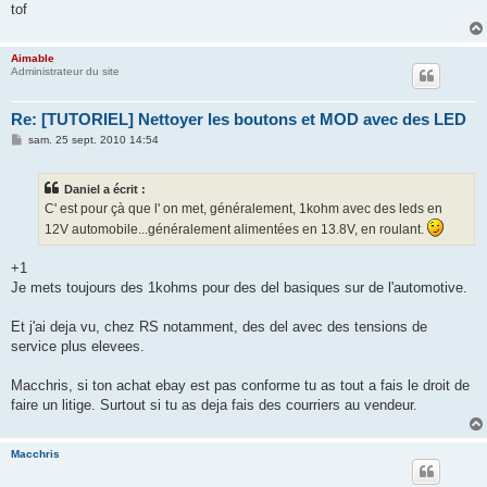
tof
Aimable
Administrateur du site
Re: [TUTORIEL] Nettoyer les boutons et MOD avec des LED
M
sam. 25 sept. 2010 14:54
e
s
s
Daniel a écrit :
a
g
C' est pour çà que l' on met, généralement, 1kohm avec des leds en
e
12V automobile...généralement alimentées en 13.8V, en roulant.
+1
Je mets toujours des 1kohms pour des del basiques sur de l'automotive.
Et j'ai deja vu, chez RS notamment, des del avec des tensions de
service plus elevees.
Macchris, si ton achat ebay est pas conforme tu as tout a fais le droit de
faire un litige. Surtout si tu as deja fais des courriers au vendeur.
Macchris