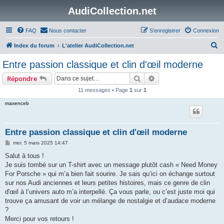
AudiCollection.net
FAQ
Nous contacter
S’enregistrer
Connexion
R
Index du forum
L'atelier AudiCollection.net
e
Entre passion classique et clin d'œil moderne
c
Rechercher
Recherche avancée
Répondre
h
11 messages • Page
1
sur
1
e
maxenceb
r
c
h
Entre passion classique et clin d'œil moderne
e
M
mer. 5 mars 2025 14:47
e
r
s
Salut à tous !
s
Je suis tombé sur un T-shirt avec un message plutôt cash « Need Money
a
g
For Porsche » qui m’a bien fait sourire. Je sais qu’ici on échange surtout
e
sur nos Audi anciennes et leurs petites histoires, mais ce genre de clin
d'œil à l’univers auto m’a interpellé. Ça vous parle, ou c’est juste moi qui
trouve ça amusant de voir un mélange de nostalgie et d’audace moderne
?
Merci pour vos retours !