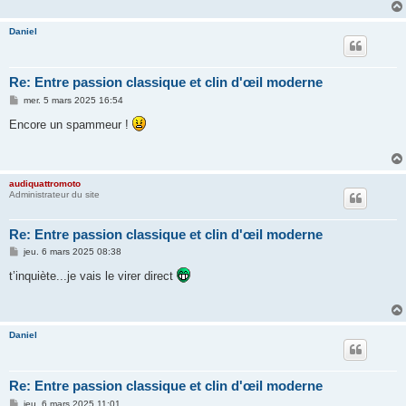
Daniel
Re: Entre passion classique et clin d'œil moderne
M
mer. 5 mars 2025 16:54
e
s
Encore un spammeur !
s
a
g
e
audiquattromoto
Administrateur du site
Re: Entre passion classique et clin d'œil moderne
M
jeu. 6 mars 2025 08:38
e
s
t’inquiète...je vais le virer direct
s
a
g
e
Daniel
Re: Entre passion classique et clin d'œil moderne
M
jeu. 6 mars 2025 11:01