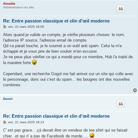
Aimable
Administrateur du site
Re: Entre passion classique et clin d'œil moderne
M
ven. 21 mars 2025 18:08
e
s
Alors quand je valide un compte, je vérifie plusieurs choses: le nom,
s
l'adresse IP source, l'adresse email de compte.
a
g
Qd ca parait louche, je le soumet a un outil anti spam. Celui la m'a
e
échappé et je vous prie de bien vouloir m'en excuser.
Je ne peux plus vérifier ce qui a merdé pour ce membre, Hub l'a traité de
la manière forte
Cependant, une recherche Gogol me fait arriver sur un site qui colle avec
le personnage, donc oui c'est du spam... les bougres ont des nouvelles
combines.
Daniel
Re: Entre passion classique et clin d'œil moderne
M
ven. 21 mars 2025 18:13
e
s
C' est pas grave....çà devait être un vendeur de tee shirt qui se faisait
s
chier...et qui n' a pas de Facebook de merde.....
a