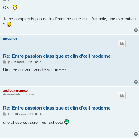
e
s
OK !
s
a
g
Je ne comprends pas cette démarche ou le but...Aimable, une explication
e
?
mouchou
Re: Entre passion classique et clin d'œil moderne
M
jeu. 6 mars 2025 16:35
e
s
Un mec qui veut vendre ses m*****
s
a
g
e
audiquattromoto
Administrateur du site
Re: Entre passion classique et clin d'œil moderne
M
lun. 10 mars 2025 07:49
e
s
une chose est sure,il est schooté
s
a
g
e