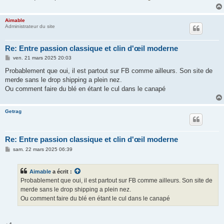
g
e
Aimable
Administrateur du site
Re: Entre passion classique et clin d'œil moderne
M
ven. 21 mars 2025 20:03
e
s
Probablement que oui, il est partout sur FB comme ailleurs. Son site de
s
merde sans le drop shipping a plein nez.
a
g
Ou comment faire du blé en étant le cul dans le canapé
e
Getrag
Re: Entre passion classique et clin d'œil moderne
M
sam. 22 mars 2025 06:39
e
s
s
Aimable
a écrit :
a
g
Probablement que oui, il est partout sur FB comme ailleurs. Son site de
e
merde sans le drop shipping a plein nez.
Ou comment faire du blé en étant le cul dans le canapé