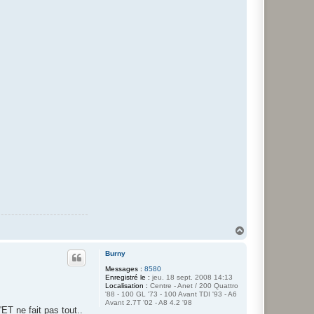
H
a
u
Burny
t
Messages :
8580
Enregistré le :
jeu. 18 sept. 2008 14:13
Localisation :
Centre - Anet / 200 Quattro
'88 - 100 GL '73 - 100 Avant TDI '93 - A6
Avant 2.7T '02 - A8 4.2 '98
'ET ne fait pas tout..