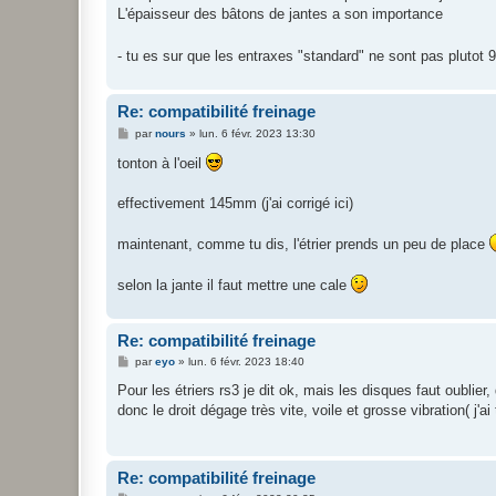
e
L'épaisseur des bâtons de jantes a son importance
- tu es sur que les entraxes "standard" ne sont pas pluto
Re: compatibilité freinage
M
par
nours
»
lun. 6 févr. 2023 13:30
e
s
tonton à l'oeil
s
a
g
effectivement 145mm (j'ai corrigé ici)
e
maintenant, comme tu dis, l'étrier prends un peu de place
selon la jante il faut mettre une cale
Re: compatibilité freinage
M
par
eyo
»
lun. 6 févr. 2023 18:40
e
s
Pour les étriers rs3 je dit ok, mais les disques faut oublier
s
donc le droit dégage très vite, voile et grosse vibration( j'ai
a
g
e
Re: compatibilité freinage