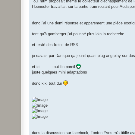
"oui mtm proposait même le collecteur d’échappement de la
Hoenester travaillait sur la partie train roulant pour Audispo
donc j'ai une demi réponse et apparement une pièce exotiq
tant qu'à gamberger j'ai poussé plus loin la recherche
et testé des freins de RS3
je savais par Dan que ça jouait quasi plug ang play sur d
et ici..........tout fin pareil
juste quelques mini adaptations
donc kiki tout dur
dans la discussion sur facebook, Tonton Yves m'a titillé 