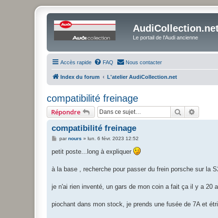
AudiCollection.ne
Le portail de l'Audi ancienne
Accès rapide
FAQ
Nous contacter
Index du forum
L'atelier AudiCollection.net
compatibilité freinage
Rechercher
Recher
Répondre
compatibilité freinage
M
par
nours
»
lun. 6 févr. 2023 12:52
e
s
petit poste...long à expliquer
s
a
g
à la base , recherche pour passer du frein porsche sur la 
e
je n'ai rien inventé, un gars de mon coin a fait ça il y a 20 
piochant dans mon stock, je prends une fusée de 7A et étri