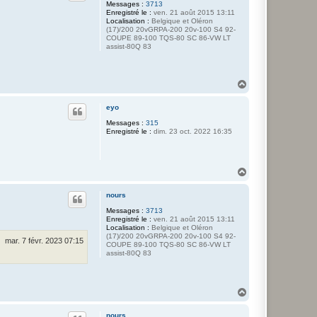
Messages :
3713
Enregistré le :
ven. 21 août 2015 13:11
Localisation :
Belgique et Oléron
(17)/200 20vGRPA-200 20v-100 S4 92-
COUPE 89-100 TQS-80 SC 86-VW LT
assist-80Q 83
H
a
u
eyo
t
Messages :
315
Enregistré le :
dim. 23 oct. 2022 16:35
H
a
u
nours
t
Messages :
3713
Enregistré le :
ven. 21 août 2015 13:11
Localisation :
Belgique et Oléron
(17)/200 20vGRPA-200 20v-100 S4 92-
mar. 7 févr. 2023 07:15
COUPE 89-100 TQS-80 SC 86-VW LT
assist-80Q 83
H
a
u
nours