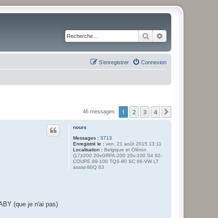
Rechercher
Recherche avancé
S’enregistrer
Connexion
1
2
3
4
Suivante
46 messages
nours
Messages :
3713
Enregistré le :
ven. 21 août 2015 13:11
Localisation :
Belgique et Oléron
(17)/200 20vGRPA-200 20v-100 S4 92-
COUPE 89-100 TQS-80 SC 86-VW LT
assist-80Q 83
ABY (que je n'ai pas)