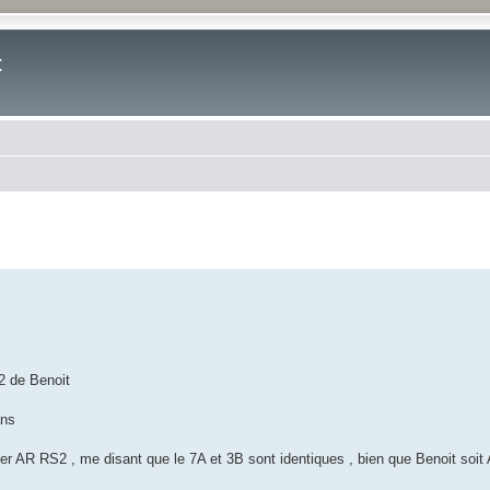
t
che avancée
S2 de Benoit
ans
er AR RS2 , me disant que le 7A et 3B sont identiques , bien que Benoit soit 