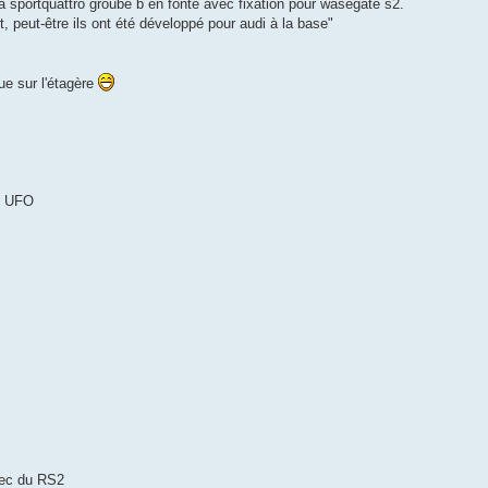
 sportquattro groube b en fonte avec fixation pour wasegate s2.
rt, peut-être ils ont été développé pour audi à la base"
ue sur l'étagère
es UFO
avec du RS2