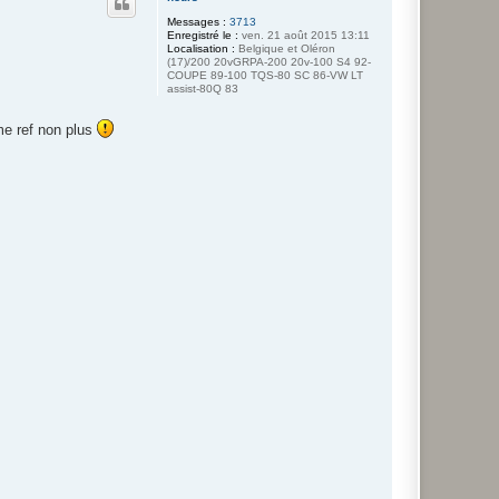
t
Messages :
3713
Enregistré le :
ven. 21 août 2015 13:11
Localisation :
Belgique et Oléron
(17)/200 20vGRPA-200 20v-100 S4 92-
COUPE 89-100 TQS-80 SC 86-VW LT
assist-80Q 83
me ref non plus