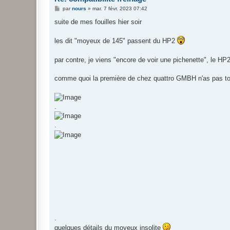
M
par
nours
»
mar. 7 févr. 2023 07:42
e
s
suite de mes fouilles hier soir
s
a
g
les dit "moyeux de 145" passent du HP2
e
par contre, je viens "encore de voir une pichenette", le 
comme quoi la première de chez quattro GMBH n'as pas to
.
.
.
quelques détails du moyeux insolite