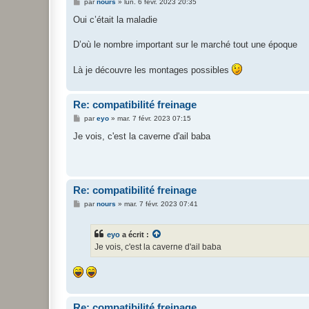
M
par
nours
»
lun. 6 févr. 2023 20:35
e
s
Oui c’était la maladie
s
a
g
D’où le nombre important sur le marché tout une époque
e
Là je découvre les montages possibles
Re: compatibilité freinage
M
par
eyo
»
mar. 7 févr. 2023 07:15
e
s
Je vois, c'est la caverne d'ail baba
s
a
g
e
Re: compatibilité freinage
M
par
nours
»
mar. 7 févr. 2023 07:41
e
s
s
eyo
a écrit :
a
g
Je vois, c'est la caverne d'ail baba
e
Re: compatibilité freinage