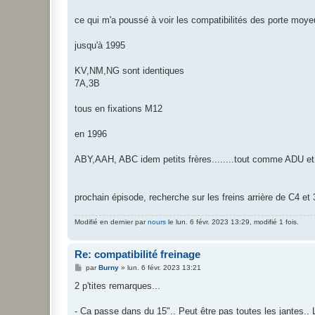
ce qui m'a poussé à voir les compatibilités des porte moy
jusqu'à 1995
KV,NM,NG sont identiques
7A,3B
tous en fixations M12
en 1996
ABY,AAH, ABC idem petits frères........tout comme ADU et 
prochain épisode, recherche sur les freins arrière de C4 e
Modifié en dernier par
nours
le lun. 6 févr. 2023 13:29, modifié 1 fois.
Re: compatibilité freinage
M
par
Burny
»
lun. 6 févr. 2023 13:21
e
s
2 p'tites remarques...
s
a
g
- Ca passe dans du 15".. Peut être pas toutes les jantes.. L'é