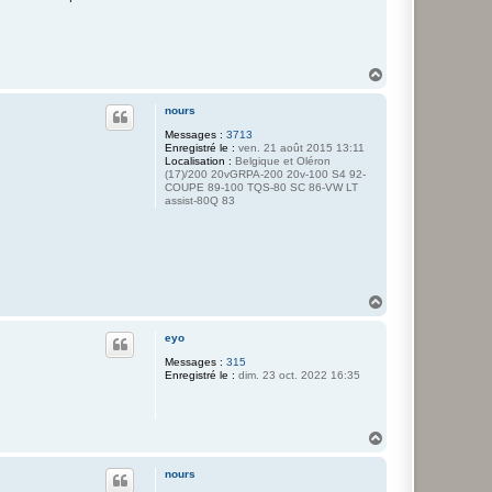
H
a
u
nours
t
Messages :
3713
Enregistré le :
ven. 21 août 2015 13:11
Localisation :
Belgique et Oléron
(17)/200 20vGRPA-200 20v-100 S4 92-
COUPE 89-100 TQS-80 SC 86-VW LT
assist-80Q 83
H
a
u
eyo
t
Messages :
315
Enregistré le :
dim. 23 oct. 2022 16:35
H
a
u
nours
t