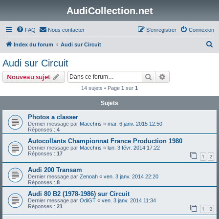
AudiCollection.net
FAQ
Nous contacter
S’enregistrer
Connexion
R
Index du forum
Audi sur Circuit
e
Audi sur Circuit
c
Rechercher
Recherche avanc
Nouveau sujet
h
14 sujets • Page
1
sur
1
e
Sujets
r
c
Photos a classer
Dernier message par
Macchris
«
mar. 6 janv. 2015 12:50
h
Réponses :
4
e
Autocollants Championnat France Production 1980
Dernier message par
Macchris
«
lun. 3 févr. 2014 17:22
r
Réponses :
17
1
2
Audi 200 Transam
Dernier message par
Zenoah
«
ven. 3 janv. 2014 22:20
Réponses :
8
Audi 80 B2 (1978-1986) sur Circuit
Dernier message par
OdiGT
«
ven. 3 janv. 2014 11:34
Réponses :
21
1
2