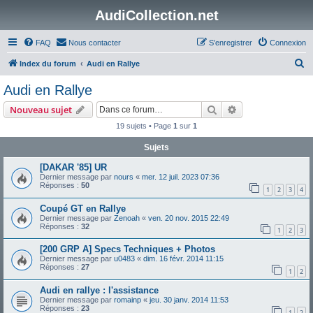
AudiCollection.net
FAQ
Nous contacter
S’enregistrer
Connexion
R
Index du forum
Audi en Rallye
e
Audi en Rallye
c
Rechercher
Recherche avanc
Nouveau sujet
h
19 sujets • Page
1
sur
1
e
Sujets
r
c
[DAKAR '85] UR
Dernier message par
nours
«
mer. 12 juil. 2023 07:36
h
Réponses :
50
1
2
3
4
e
Coupé GT en Rallye
r
Dernier message par
Zenoah
«
ven. 20 nov. 2015 22:49
Réponses :
32
1
2
3
[200 GRP A] Specs Techniques + Photos
Dernier message par
u0483
«
dim. 16 févr. 2014 11:15
Réponses :
27
1
2
Audi en rallye : l'assistance
Dernier message par
romainp
«
jeu. 30 janv. 2014 11:53
Réponses :
23
1
2