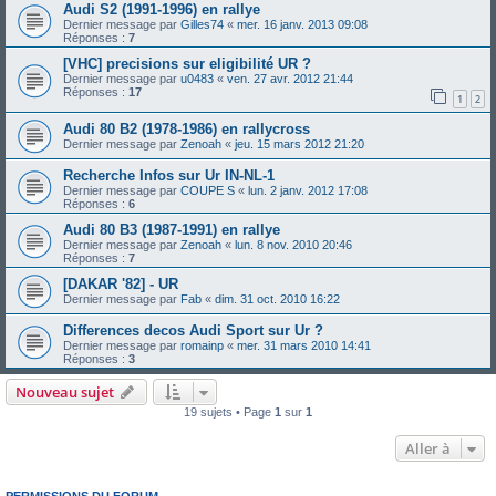
Audi S2 (1991-1996) en rallye
Dernier message par
Gilles74
«
mer. 16 janv. 2013 09:08
Réponses :
7
[VHC] precisions sur eligibilité UR ?
Dernier message par
u0483
«
ven. 27 avr. 2012 21:44
Réponses :
17
1
2
Audi 80 B2 (1978-1986) en rallycross
Dernier message par
Zenoah
«
jeu. 15 mars 2012 21:20
Recherche Infos sur Ur IN-NL-1
Dernier message par
COUPE S
«
lun. 2 janv. 2012 17:08
Réponses :
6
Audi 80 B3 (1987-1991) en rallye
Dernier message par
Zenoah
«
lun. 8 nov. 2010 20:46
Réponses :
7
[DAKAR '82] - UR
Dernier message par
Fab
«
dim. 31 oct. 2010 16:22
Differences decos Audi Sport sur Ur ?
Dernier message par
romainp
«
mer. 31 mars 2010 14:41
Réponses :
3
Nouveau sujet
19 sujets • Page
1
sur
1
Aller à
PERMISSIONS DU FORUM