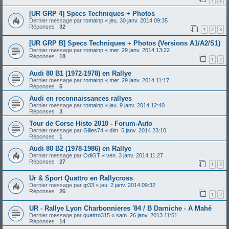
[UR GRP 4] Specs Techniques + Photos
Dernier message par
romainp
«
jeu. 30 janv. 2014 09:35
Réponses :
32
1
2
3
[UR GRP B] Specs Techniques + Photos (Versions A1/A2/S1)
Dernier message par
romainp
«
mer. 29 janv. 2014 13:22
Réponses :
18
1
2
Audi 80 B1 (1972-1978) en Rallye
Dernier message par
romainp
«
mer. 29 janv. 2014 11:17
Réponses :
5
Audi en reconnaissances rallyes
Dernier message par
romainp
«
jeu. 9 janv. 2014 12:40
Réponses :
3
Tour de Corse Histo 2010 - Forum-Auto
Dernier message par
Gilles74
«
dim. 5 janv. 2014 23:10
Réponses :
1
Audi 80 B2 (1978-1986) en Rallye
Dernier message par
OdiGT
«
ven. 3 janv. 2014 11:27
Réponses :
27
1
2
Ur & Sport Quattro en Rallycross
Dernier message par
gt33
«
jeu. 2 janv. 2014 09:32
Réponses :
26
1
2
UR - Rallye Lyon Charbonnieres '84 / B Darniche - A Mahé
Dernier message par
quattro315
«
sam. 26 janv. 2013 11:51
Réponses :
14