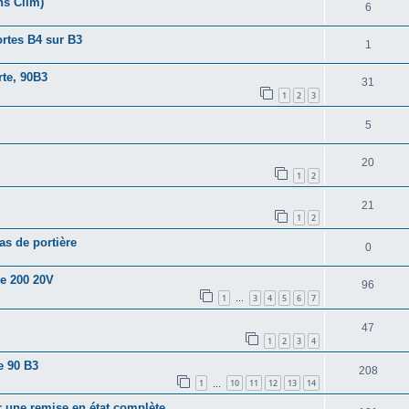
ns Clim)
6
rtes B4 sur B3
1
rte, 90B3
31
1
2
3
5
20
1
2
21
1
2
as de portière
0
de 200 20V
96
1
3
4
5
6
7
…
47
1
2
3
4
e 90 B3
208
1
10
11
12
13
14
…
r une remise en état complète