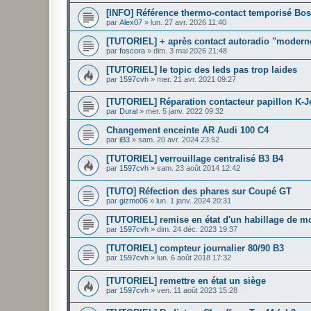
[INFO] Référence thermo-contact temporisé Bo
par
Alex07
»
lun. 27 avr. 2026 11:40
[TUTORIEL] + après contact autoradio "modern
par
foscora
»
dim. 3 mai 2026 21:48
[TUTORIEL] le topic des leds pas trop laides
par
1597cvh
»
mer. 21 avr. 2021 09:27
[TUTORIEL] Réparation contacteur papillon K-J
par
Dural
»
mer. 5 janv. 2022 09:32
Changement enceinte AR Audi 100 C4
par
iB3
»
sam. 20 avr. 2024 23:52
[TUTORIEL] verrouillage centralisé B3 B4
par
1597cvh
»
sam. 23 août 2014 12:42
[TUTO] Réfection des phares sur Coupé GT
par
gizmo06
»
lun. 1 janv. 2024 20:31
[TUTORIEL] remise en état d'un habillage de m
par
1597cvh
»
dim. 24 déc. 2023 19:37
[TUTORIEL] compteur journalier 80/90 B3
par
1597cvh
»
lun. 6 août 2018 17:32
[TUTORIEL] remettre en état un siège
par
1597cvh
»
ven. 11 août 2023 15:28