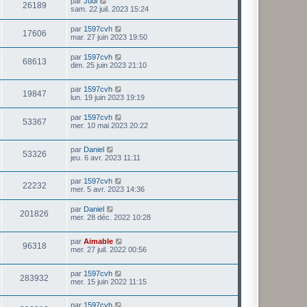
par
Judi
26189
sam. 22 juil. 2023 15:24
par
1597cvh
17606
mar. 27 juin 2023 19:50
par
1597cvh
68613
dim. 25 juin 2023 21:10
par
1597cvh
19847
lun. 19 juin 2023 19:19
par
1597cvh
53367
mer. 10 mai 2023 20:22
par
Daniel
53326
jeu. 6 avr. 2023 11:11
par
1597cvh
22232
mer. 5 avr. 2023 14:36
par
Daniel
201826
mer. 28 déc. 2022 10:28
par
Aimable
96318
mer. 27 juil. 2022 00:56
par
1597cvh
283932
mer. 15 juin 2022 11:15
par
1597cvh