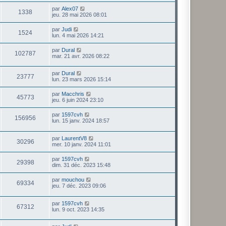
par
Alex07
1338
jeu. 28 mai 2026 08:01
par
Judi
1524
lun. 4 mai 2026 14:21
par
Dural
102787
mar. 21 avr. 2026 08:22
par
Dural
23777
lun. 23 mars 2026 15:14
par
Macchris
45773
jeu. 6 juin 2024 23:10
par
1597cvh
156956
lun. 15 janv. 2024 18:57
par
LaurentV8
30296
mer. 10 janv. 2024 11:01
par
1597cvh
29398
dim. 31 déc. 2023 15:48
par
mouchou
69334
jeu. 7 déc. 2023 09:06
par
1597cvh
67312
lun. 9 oct. 2023 14:35