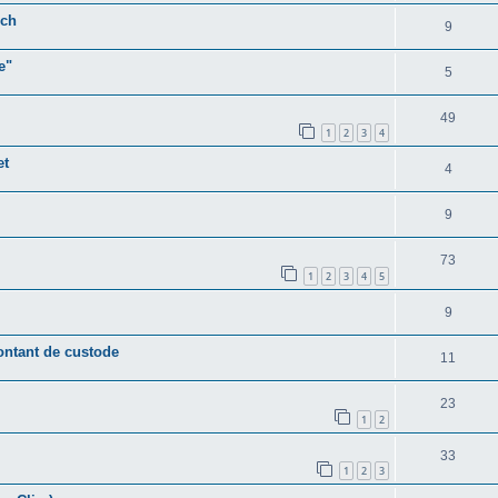
sch
9
e"
5
49
1
2
3
4
et
4
9
73
1
2
3
4
5
9
ontant de custode
11
23
1
2
33
1
2
3