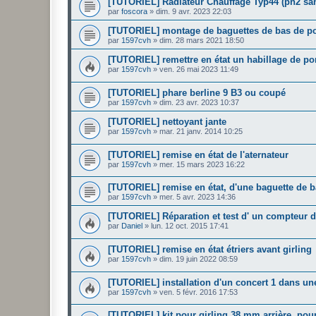
[TUTORIEL] Radiateur Chauffage Typ44 (ph2 sa
par
foscora
»
dim. 9 avr. 2023 22:03
[TUTORIEL] montage de baguettes de bas de po
par
1597cvh
»
dim. 28 mars 2021 18:50
[TUTORIEL] remettre en état un habillage de po
par
1597cvh
»
ven. 26 mai 2023 11:49
[TUTORIEL] phare berline 9 B3 ou coupé
par
1597cvh
»
dim. 23 avr. 2023 10:37
[TUTORIEL] nettoyant jante
par
1597cvh
»
mar. 21 janv. 2014 10:25
[TUTORIEL] remise en état de l'aternateur
par
1597cvh
»
mer. 15 mars 2023 16:22
[TUTORIEL] remise en état, d'une baguette de b
par
1597cvh
»
mer. 5 avr. 2023 14:36
[TUTORIEL] Réparation et test d' un compteur 
par
Daniel
»
lun. 12 oct. 2015 17:41
[TUTORIEL] remise en état étriers avant girling
par
1597cvh
»
dim. 19 juin 2022 08:59
[TUTORIEL] installation d'un concert 1 dans un
par
1597cvh
»
ven. 5 févr. 2016 17:53
[TUTORIEL] kit pour girling 38 mm arrière, pou