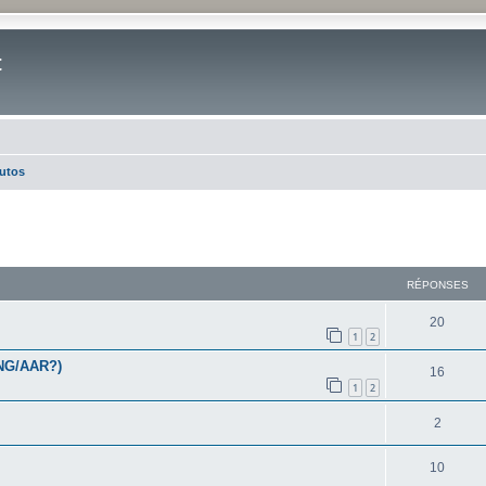
t
tutos
cher
cherche avancée
RÉPONSES
20
1
2
/NG/AAR?)
16
1
2
2
10