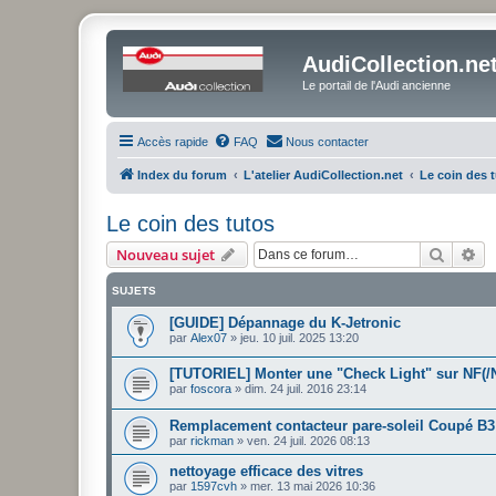
AudiCollection.ne
Le portail de l'Audi ancienne
Accès rapide
FAQ
Nous contacter
Index du forum
L'atelier AudiCollection.net
Le coin des 
Le coin des tutos
Recher
Re
Nouveau sujet
SUJETS
[GUIDE] Dépannage du K-Jetronic
par
Alex07
»
jeu. 10 juil. 2025 13:20
[TUTORIEL] Monter une "Check Light" sur NF(
par
foscora
»
dim. 24 juil. 2016 23:14
Remplacement contacteur pare-soleil Coupé B3
par
rickman
»
ven. 24 juil. 2026 08:13
nettoyage efficace des vitres
par
1597cvh
»
mer. 13 mai 2026 10:36