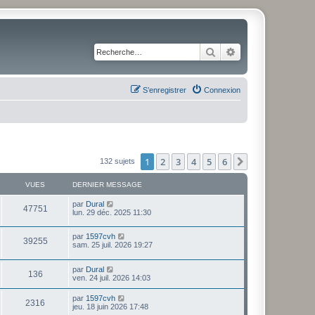
Rechercher
Recherche avancé
S’enregistrer
Connexion
1
2
3
4
5
6
Suivante
132 sujets
VUES
DERNIER MESSAGE
par
Dural
47751
lun. 29 déc. 2025 11:30
par
1597cvh
39255
sam. 25 juil. 2026 19:27
par
Dural
136
ven. 24 juil. 2026 14:03
par
1597cvh
2316
jeu. 18 juin 2026 17:48