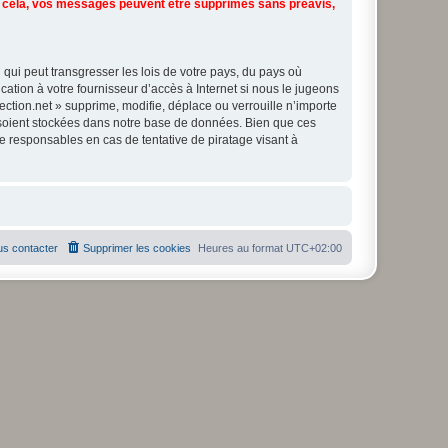
s cela, vos messages peuvent être supprimés sans préavis,
qui peut transgresser les lois de votre pays, du pays où
ation à votre fournisseur d’accès à Internet si nous le jugeons
ction.net » supprime, modifie, déplace ou verrouille n’importe
 soient stockées dans notre base de données. Bien que ces
e responsables en cas de tentative de piratage visant à
s contacter
Supprimer les cookies
Heures au format
UTC+02:00