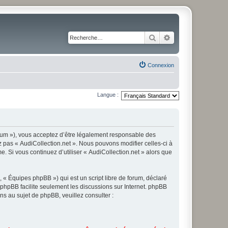
Rechercher
Recherche avancé
Connexion
Langue :
forum »), vous acceptez d’être légalement responsable des
z pas « AudiCollection.net ». Nous pouvons modifier celles-ci à
. Si vous continuez d’utiliser « AudiCollection.net » alors que
 « Équipes phpBB ») qui est un script libre de forum, déclaré
l phpBB facilite seulement les discussions sur Internet. phpBB
 au sujet de phpBB, veuillez consulter :