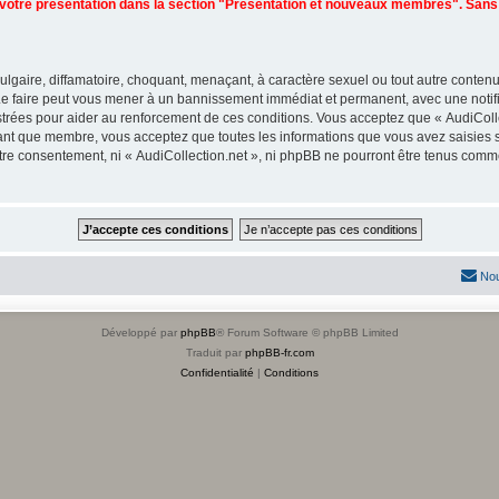
t votre présentation dans la section "Présentation et nouveaux membres". San
lgaire, diffamatoire, choquant, menaçant, à caractère sexuel ou tout autre contenu 
 Le faire peut vous mener à un bannissement immédiat et permanent, avec une notific
trées pour aider au renforcement de ces conditions. Vous acceptez que « AudiColle
tant que membre, vous acceptez que toutes les informations que vous avez saisies
votre consentement, ni « AudiCollection.net », ni phpBB ne pourront être tenus comm
Nou
Développé par
phpBB
® Forum Software © phpBB Limited
Traduit par
phpBB-fr.com
Confidentialité
|
Conditions