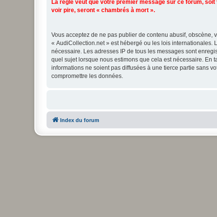
La règle veut que votre premier message sur ce forum, soi
voir pire, seront « chambrés à mort ».
Vous acceptez de ne pas publier de contenu abusif, obscène, vu
« AudiCollection.net » est hébergé ou les lois internationales.
nécessaire. Les adresses IP de tous les messages sont enregis
quel sujet lorsque nous estimons que cela est nécessaire. En 
informations ne soient pas diffusées à une tierce partie sans 
compromettre les données.
Index du forum