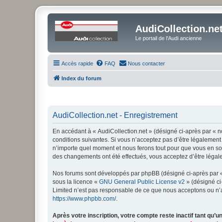
AudiCollection.ne
Le portail de l'Audi ancienne
Accès rapide
FAQ
Nous contacter
Index du forum
AudiCollection.net - Enregistrement
En accédant à « AudiCollection.net » (désigné ci-après par « no
conditions suivantes. Si vous n’acceptez pas d’être légalement 
n’importe quel moment et nous ferons tout pour que vous en soye
des changements ont été effectués, vous acceptez d’être légal
Nos forums sont développés par phpBB (désigné ci-après par « i
sous la licence «
GNU General Public License v2
» (désigné ci
Limited n’est pas responsable de ce que nous acceptons ou n’
https://www.phpbb.com/
.
Après votre inscription, votre compte reste inactif tant qu’un