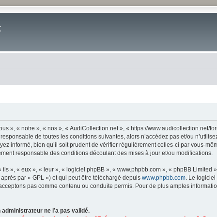
t
us », « notre », « nos », « AudiCollection.net », « https://www.audicollection.net/
responsable de toutes les conditions suivantes, alors n’accédez pas et/ou n’utilise
z informé, bien qu’il soit prudent de vérifier régulièrement celles-ci par vous-même
ement responsable des conditions découlant des mises à jour et/ou modifications.
ls », « eux », « leur », « logiciel phpBB », « www.phpbb.com », « phpBB Limited »,
-après par « GPL ») et qui peut être téléchargé depuis
www.phpbb.com
. Le logicie
acceptons pas comme contenu ou conduite permis. Pour de plus amples informations
 administrateur ne l’a pas validé.