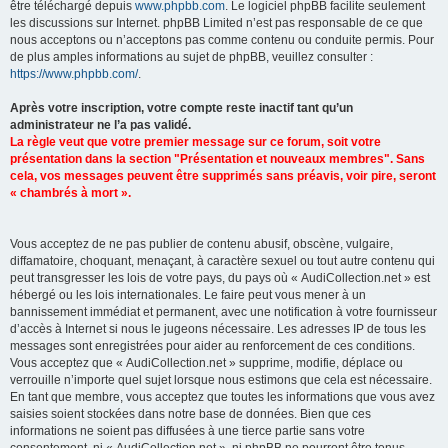
être téléchargé depuis
www.phpbb.com
. Le logiciel phpBB facilite seulement
les discussions sur Internet. phpBB Limited n’est pas responsable de ce que
nous acceptons ou n’acceptons pas comme contenu ou conduite permis. Pour
de plus amples informations au sujet de phpBB, veuillez consulter :
https://www.phpbb.com/
.
Après votre inscription, votre compte reste inactif tant qu’un
administrateur ne l’a pas validé.
La règle veut que votre premier message sur ce forum, soit votre
présentation dans la section "Présentation et nouveaux membres". Sans
cela, vos messages peuvent être supprimés sans préavis, voir pire, seront
« chambrés à mort ».
Vous acceptez de ne pas publier de contenu abusif, obscène, vulgaire,
diffamatoire, choquant, menaçant, à caractère sexuel ou tout autre contenu qui
peut transgresser les lois de votre pays, du pays où « AudiCollection.net » est
hébergé ou les lois internationales. Le faire peut vous mener à un
bannissement immédiat et permanent, avec une notification à votre fournisseur
d’accès à Internet si nous le jugeons nécessaire. Les adresses IP de tous les
messages sont enregistrées pour aider au renforcement de ces conditions.
Vous acceptez que « AudiCollection.net » supprime, modifie, déplace ou
verrouille n’importe quel sujet lorsque nous estimons que cela est nécessaire.
En tant que membre, vous acceptez que toutes les informations que vous avez
saisies soient stockées dans notre base de données. Bien que ces
informations ne soient pas diffusées à une tierce partie sans votre