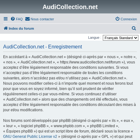
AudiCollection.net
FAQ
Nous contacter
Connexion
R
Index du forum
e
Langue :
c
AudiCollection.net - Enregistrement
h
En accédant à « AudiCollection.net » (désigné ci-après par « nous », « notre »,
e
« nos », « AudiCollection.net », « https://www.audicollection.net/forum »), vous
r
acceptez d’être légalement responsable des conditions suivantes. Si vous
n’acceptez pas d’être légalement responsable de toutes les conditions
c
suivantes, alors n’accédez pas et/ou n’utilisez pas « AudiCollection.net ».
h
Nous pouvons modifier celles-ci à n’importe quel moment et nous ferons tout
e
pour que vous en soyez informé, bien qu’il soit prudent de vérifier
régulièrement celles-ci par vous-même. Si vous continuez d’utiliser
r
« AudiCollection.net » alors que des changements ont été effectués, vous
acceptez d’être légalement responsable des conditions découlant des mises à
jour et/ou modifications.
Nos forums sont développés par phpBB (désigné ci-après par « ils », « eux »,
« leur », « logiciel phpBB », « www.phpbb.com », « phpBB Limited »,
« Équipes phpBB ») qui est un script libre de forum, déclaré sous la licence «
GNU General Public License v2
» (désigné ci-après par « GPL ») et qui peut