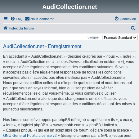
AudiCollection.net
FAQ
Nous contacter
Connexion
R
Index du forum
e
Langue :
c
AudiCollection.net - Enregistrement
h
En accédant à « AudiCollection.net » (désigné ci-après par « nous », « notre »,
e
« nos », « AudiCollection.net », « https://www.audicollection.net/forum »), vous
r
acceptez d’être légalement responsable des conditions suivantes. Si vous
n’acceptez pas d’être légalement responsable de toutes les conditions
c
suivantes, alors n’accédez pas et/ou n’utilisez pas « AudiCollection.net ».
h
Nous pouvons modifier celles-ci à n’importe quel moment et nous ferons tout
e
pour que vous en soyez informé, bien qu’il soit prudent de vérifier
régulièrement celles-ci par vous-même. Si vous continuez d’utiliser
r
« AudiCollection.net » alors que des changements ont été effectués, vous
acceptez d’être légalement responsable des conditions découlant des mises à
jour et/ou modifications.
Nos forums sont développés par phpBB (désigné ci-après par « ils », « eux »,
« leur », « logiciel phpBB », « www.phpbb.com », « phpBB Limited »,
« Équipes phpBB ») qui est un script libre de forum, déclaré sous la licence «
GNU General Public License v2
» (désigné ci-après par « GPL ») et qui peut