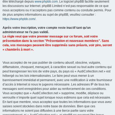
être téléchargé depuis
www.phpbb.com
. Le logiciel phpBB facilite seulement
les discussions sur Internet. phpBB Limited n’est pas responsable de ce que
nous acceptons ou n’acceptons pas comme contenu ou conduite permis. Pour
de plus amples informations au sujet de phpBB, veuillez consulter :
https://www.phpbb.com/
.
Après votre inscription, votre compte reste inactif tant qu’un
administrateur ne l’a pas validé.
La règle veut que votre premier message sur ce forum, soit votre
présentation dans la section "Présentation et nouveaux membres". Sans
cela, vos messages peuvent être supprimés sans préavis, voir pire, seront
« chambrés à mort ».
Vous acceptez de ne pas publier de contenu abusif, obscène, vulgaire,
diffamatoire, choquant, menaçant, à caractère sexuel ou tout autre contenu qui
peut transgresser les lois de votre pays, du pays où « AudiCollection.net » est
hébergé ou les lois internationales. Le faire peut vous mener à un
bannissement immédiat et permanent, avec une notification à votre fournisseur
d’accès à Internet si nous le jugeons nécessaire. Les adresses IP de tous les
messages sont enregistrées pour aider au renforcement de ces conditions.
Vous acceptez que « AudiCollection.net » supprime, modifie, déplace ou
verrouille n’importe quel sujet lorsque nous estimons que cela est nécessaire.
En tant que membre, vous acceptez que toutes les informations que vous avez
saisies soient stockées dans notre base de données. Bien que ces
informations ne soient pas diffusées à une tierce partie sans votre