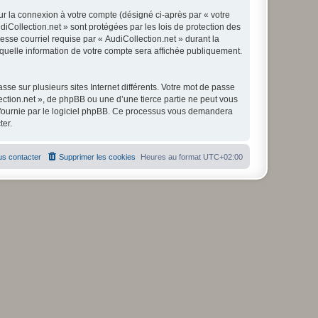
ur la connexion à votre compte (désigné ci-après par « votre
diCollection.net » sont protégées par les lois de protection des
sse courriel requise par « AudiCollection.net » durant la
r quelle information de votre compte sera affichée publiquement.
se sur plusieurs sites Internet différents. Votre mot de passe
ction.net », de phpBB ou une d’une tierce partie ne peut vous
» fournie par le logiciel phpBB. Ce processus vous demandera
ter.
s contacter
Supprimer les cookies
Heures au format
UTC+02:00