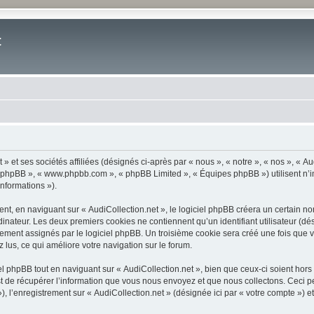
t
» et ses sociétés affiliées (désignés ci-après par « nous », « notre », « nos », « Aud
iel phpBB », « www.phpbb.com », « phpBB Limited », « Équipes phpBB ») utilisent n’
informations »).
, en naviguant sur « AudiCollection.net », le logiciel phpBB créera un certain nom
inateur. Les deux premiers cookies ne contiennent qu’un identifiant utilisateur (dési
ement assignés par le logiciel phpBB. Un troisième cookie sera créé une fois que vo
z lus, ce qui améliore votre navigation sur le forum.
 phpBB tout en naviguant sur « AudiCollection.net », bien que ceux-ci soient hors
de récupérer l’information que vous nous envoyez et que nous collectons. Ceci peut 
 »), l’enregistrement sur « AudiCollection.net » (désignée ici par « votre compte »)