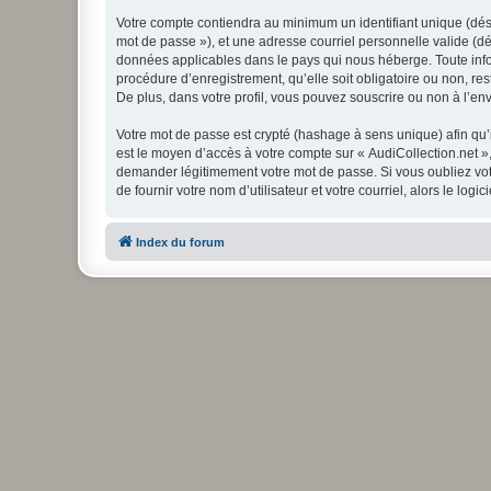
Votre compte contiendra au minimum un identifiant unique (dési
mot de passe »), et une adresse courriel personnelle valide (dé
données applicables dans le pays qui nous héberge. Toute infor
procédure d’enregistrement, qu’elle soit obligatoire ou non, re
De plus, dans votre profil, vous pouvez souscrire ou non à l’en
Votre mot de passe est crypté (hashage à sens unique) afin qu’i
est le moyen d’accès à votre compte sur « AudiCollection.net »
demander légitimement votre mot de passe. Si vous oubliez vot
de fournir votre nom d’utilisateur et votre courriel, alors le 
Index du forum