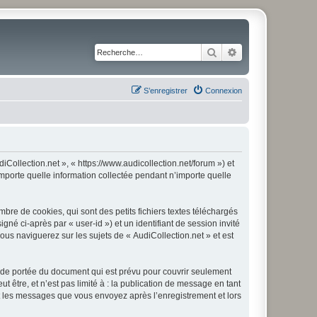
Rechercher
Recherche avancé
S’enregistrer
Connexion
iCollection.net », « https://www.audicollection.net/forum ») et
importe quelle information collectée pendant n’importe quelle
bre de cookies, qui sont des petits fichiers textes téléchargés
gné ci-après par « user-id ») et un identifiant de session invité
us naviguerez sur les sujets de « AudiCollection.net » et est
 de portée du document qui est prévu pour couvrir seulement
être, et n’est pas limité à : la publication de message en tant
 et les messages que vous envoyez après l’enregistrement et lors