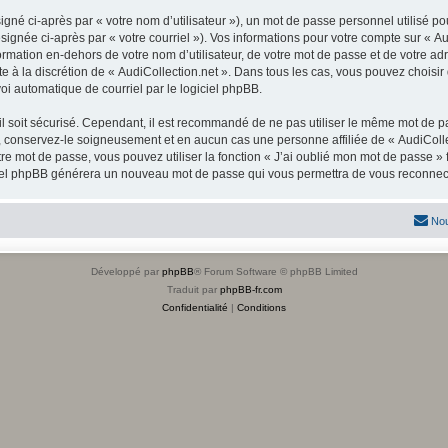
gné ci-après par « votre nom d’utilisateur »), un mot de passe personnel utilisé po
signée ci-après par « votre courriel »). Vos informations pour votre compte sur « Au
mation en-dehors de votre nom d’utilisateur, de votre mot de passe et de votre adre
ste à la discrétion de « AudiCollection.net ». Dans tous les cas, vous pouvez choisi
voi automatique de courriel par le logiciel phpBB.
l soit sécurisé. Cependant, il est recommandé de ne pas utiliser le même mot de pas
, conservez-le soigneusement et en aucun cas une personne affiliée de « AudiColle
re mot de passe, vous pouvez utiliser la fonction « J’ai oublié mon mot de passe 
logiciel phpBB générera un nouveau mot de passe qui vous permettra de vous reconnec
Nou
Développé par
phpBB
® Forum Software © phpBB Limited
Traduit par
phpBB-fr.com
Confidentialité
|
Conditions