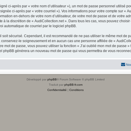
gné ci-après par « votre nom d’utilisateur »), un mot de passe personnel utilisé po
signée ci-après par « votre courriel »). Vos informations pour votre compte sur « Au
mation en-dehors de votre nom d’utilisateur, de votre mot de passe et de votre adre
ste à la discrétion de « AudiCollection.net ». Dans tous les cas, vous pouvez choisi
voi automatique de courriel par le logiciel phpBB.
l soit sécurisé. Cependant, il est recommandé de ne pas utiliser le même mot de pas
, conservez-le soigneusement et en aucun cas une personne affiliée de « AudiColle
re mot de passe, vous pouvez utiliser la fonction « J’ai oublié mon mot de passe 
logiciel phpBB générera un nouveau mot de passe qui vous permettra de vous reconnec
Nou
Développé par
phpBB
® Forum Software © phpBB Limited
Traduit par
phpBB-fr.com
Confidentialité
|
Conditions