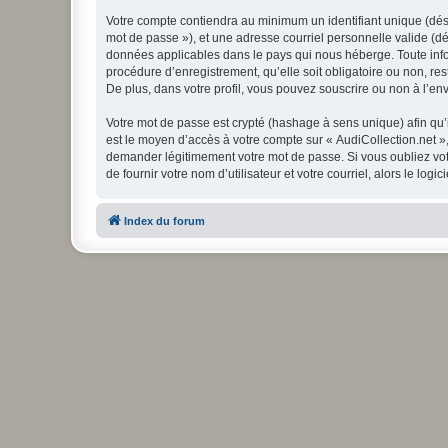
Votre compte contiendra au minimum un identifiant unique (dési
mot de passe »), et une adresse courriel personnelle valide (dé
données applicables dans le pays qui nous héberge. Toute infor
procédure d’enregistrement, qu’elle soit obligatoire ou non, re
De plus, dans votre profil, vous pouvez souscrire ou non à l’en
Votre mot de passe est crypté (hashage à sens unique) afin qu’i
est le moyen d’accès à votre compte sur « AudiCollection.net »
demander légitimement votre mot de passe. Si vous oubliez vot
de fournir votre nom d’utilisateur et votre courriel, alors le 
Index du forum