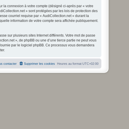
ur la connexion à votre compte (désigné ci-après par « votre
diCollection.net » sont protégées par les lois de protection des
sse courriel requise par « AudiCollection.net » durant la
r quelle information de votre compte sera affichée publiquement.
se sur plusieurs sites Internet différents. Votre mot de passe
ction.net », de phpBB ou une d’une tierce partie ne peut vous
» fournie par le logiciel phpBB. Ce processus vous demandera
ter.
s contacter
Supprimer les cookies
Heures au format
UTC+02:00