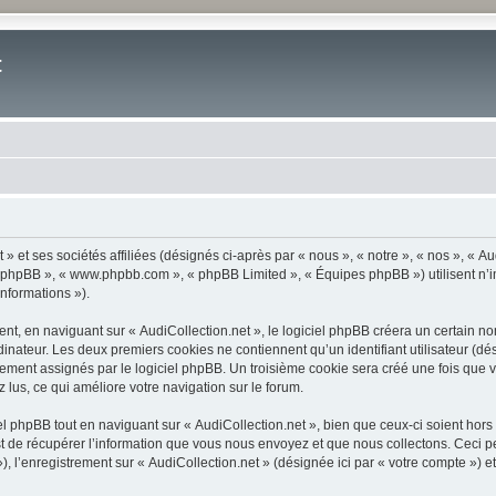
t
» et ses sociétés affiliées (désignés ci-après par « nous », « notre », « nos », « Aud
iel phpBB », « www.phpbb.com », « phpBB Limited », « Équipes phpBB ») utilisent n’
informations »).
, en naviguant sur « AudiCollection.net », le logiciel phpBB créera un certain nom
inateur. Les deux premiers cookies ne contiennent qu’un identifiant utilisateur (dési
ement assignés par le logiciel phpBB. Un troisième cookie sera créé une fois que vo
z lus, ce qui améliore votre navigation sur le forum.
 phpBB tout en naviguant sur « AudiCollection.net », bien que ceux-ci soient hors
de récupérer l’information que vous nous envoyez et que nous collectons. Ceci peut 
 »), l’enregistrement sur « AudiCollection.net » (désignée ici par « votre compte »)