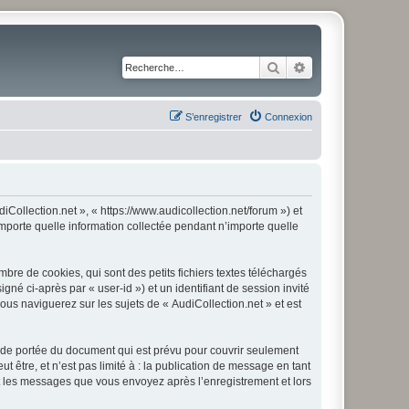
Rechercher
Recherche avancé
S’enregistrer
Connexion
iCollection.net », « https://www.audicollection.net/forum ») et
importe quelle information collectée pendant n’importe quelle
bre de cookies, qui sont des petits fichiers textes téléchargés
gné ci-après par « user-id ») et un identifiant de session invité
us naviguerez sur les sujets de « AudiCollection.net » et est
 de portée du document qui est prévu pour couvrir seulement
être, et n’est pas limité à : la publication de message en tant
 et les messages que vous envoyez après l’enregistrement et lors