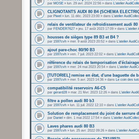
par
MOSE
»
lun. 29 avr. 2024 22:56
» dans
L'atelier AudiColl
CLIGNOTANTS AUDI 80 B4 (SCHEMA ELECTRI
par
Piwel
»
lun. 11 déc. 2023 23:00
» dans
L'atelier AudiColle
relais de ventilateur de refroidissement audi 80 
par
FENDER7627
»
jeu. 17 août 2023 17:09
» dans
L'atelier
housses de sièges type 89 B3 et B4 ?
par
1597cvh
»
mer. 9 août 2023 20:52
» dans
L'atelier AudiCo
ajout pare-choc 80/90 B3
par
1597cvh
»
ven. 7 juil. 2023 22:02
» dans
L'atelier AudiCol
référence du relais de temporisation d'éclairage
par
1597cvh
»
mer. 24 mai 2023 20:54
» dans
L'atelier AudiC
[TUTORIEL] remise en état, d'une baguette de b
par
1597cvh
»
mer. 5 avr. 2023 14:36
» dans
Le coin des tut
compatibilité reservoirs A6-C5
par
gerard28
»
mar. 21 févr. 2023 12:26
» dans
L'atelier Audi
filtre a pollen audi 80 b3
par
1597cvh
»
lun. 11 juil. 2022 12:10
» dans
L'atelier AudiCol
Solution de remplacement du joint de serrure d
par
Daniel
»
dim. 1 mai 2022 17:54
» dans
L'atelier AudiColle
Laves phares audi 80 B3
par
1597cvh
»
lun. 25 avr. 2022 09:26
» dans
L'atelier AudiCo
Besoin aide possesseurs de T81/(85?)