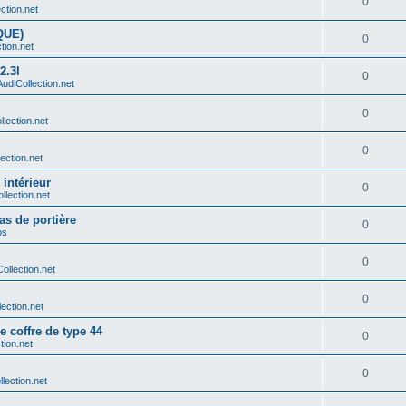
0
ection.net
QUE)
0
ction.net
2.3l
0
 AudiCollection.net
0
llection.net
0
lection.net
 intérieur
0
ollection.net
as de portière
0
os
0
Collection.net
0
lection.net
e coffre de type 44
0
ction.net
0
llection.net