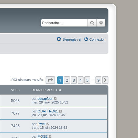
Rechercher
Recherche avancé
S’enregistrer
Connexion
Page
1
sur
9
1
2
3
4
5
9
Suivante
203 résultats trouvés
…
VUES
DERNIER MESSAGE
par
decapfour
5068
mer. 29 janv. 2025 10:32
par
QUATTRO61
7077
jeu. 20 juin 2024 18:45
par
Piwel
7425
sam. 15 juin 2024 18:53
par
MOSE