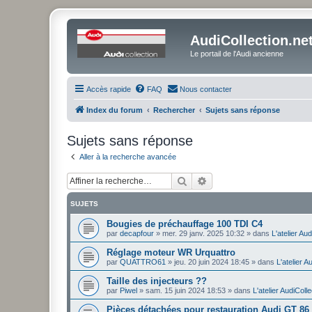
AudiCollection.ne
Le portail de l'Audi ancienne
Accès rapide
FAQ
Nous contacter
Index du forum
Rechercher
Sujets sans réponse
Sujets sans réponse
Aller à la recherche avancée
Rechercher
Recherche avancée
SUJETS
Bougies de préchauffage 100 TDI C4
par
decapfour
»
mer. 29 janv. 2025 10:32
» dans
L'atelier Au
Réglage moteur WR Urquattro
par
QUATTRO61
»
jeu. 20 juin 2024 18:45
» dans
L'atelier A
Taille des injecteurs ??
par
Piwel
»
sam. 15 juin 2024 18:53
» dans
L'atelier AudiColle
Pièces détachées pour restauration Audi GT 86