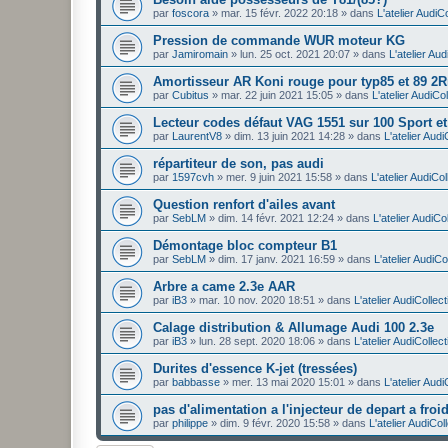
par
foscora
»
mar. 15 févr. 2022 20:18
» dans
L'atelier AudiC
Pression de commande WUR moteur KG
par
Jamiromain
»
lun. 25 oct. 2021 20:07
» dans
L'atelier Aud
Amortisseur AR Koni rouge pour typ85 et 89 2
par
Cubitus
»
mar. 22 juin 2021 15:05
» dans
L'atelier AudiCol
Lecteur codes défaut VAG 1551 sur 100 Sport e
par
LaurentV8
»
dim. 13 juin 2021 14:28
» dans
L'atelier Audi
répartiteur de son, pas audi
par
1597cvh
»
mer. 9 juin 2021 15:58
» dans
L'atelier AudiCol
Question renfort d'ailes avant
par
SebLM
»
dim. 14 févr. 2021 12:24
» dans
L'atelier AudiCo
Démontage bloc compteur B1
par
SebLM
»
dim. 17 janv. 2021 16:59
» dans
L'atelier AudiCo
Arbre a came 2.3e AAR
par
iB3
»
mar. 10 nov. 2020 18:51
» dans
L'atelier AudiCollect
Calage distribution & Allumage Audi 100 2.3e
par
iB3
»
lun. 28 sept. 2020 18:06
» dans
L'atelier AudiCollect
Durites d'essence K-jet (tressées)
par
babbasse
»
mer. 13 mai 2020 15:01
» dans
L'atelier Audi
pas d'alimentation a l'injecteur de depart a froi
par
philippe
»
dim. 9 févr. 2020 15:58
» dans
L'atelier AudiCol