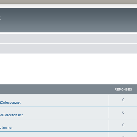
t
RÉPONSES
0
diCollection.net
0
udiCollection.net
0
ction.net