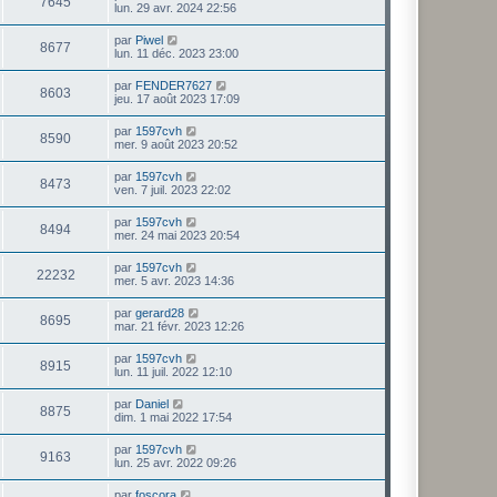
7645
lun. 29 avr. 2024 22:56
par
Piwel
8677
lun. 11 déc. 2023 23:00
par
FENDER7627
8603
jeu. 17 août 2023 17:09
par
1597cvh
8590
mer. 9 août 2023 20:52
par
1597cvh
8473
ven. 7 juil. 2023 22:02
par
1597cvh
8494
mer. 24 mai 2023 20:54
par
1597cvh
22232
mer. 5 avr. 2023 14:36
par
gerard28
8695
mar. 21 févr. 2023 12:26
par
1597cvh
8915
lun. 11 juil. 2022 12:10
par
Daniel
8875
dim. 1 mai 2022 17:54
par
1597cvh
9163
lun. 25 avr. 2022 09:26
par
foscora