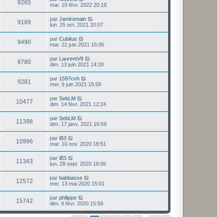
9265
mar. 15 févr. 2022 20:18
par
Jamiromain
9189
lun. 25 oct. 2021 20:07
par
Cubitus
9490
mar. 22 juin 2021 15:05
par
LaurentV8
9780
dim. 13 juin 2021 14:28
par
1597cvh
9281
mer. 9 juin 2021 15:58
par
SebLM
10477
dim. 14 févr. 2021 12:24
par
SebLM
11398
dim. 17 janv. 2021 16:59
par
iB3
10996
mar. 10 nov. 2020 18:51
par
iB3
11343
lun. 28 sept. 2020 18:06
par
babbasse
12572
mer. 13 mai 2020 15:01
par
philippe
15742
dim. 9 févr. 2020 15:58