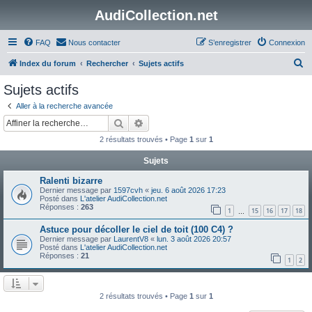
AudiCollection.net
FAQ
Nous contacter
S’enregistrer
Connexion
R
Index du forum
Rechercher
Sujets actifs
e
Sujets actifs
c
Aller à la recherche avancée
h
Rechercher
Recherche avancée
e
2 résultats trouvés • Page
1
sur
1
r
Sujets
c
Ralenti bizarre
h
Dernier message par
1597cvh
«
jeu. 6 août 2026 17:23
e
Posté dans
L'atelier AudiCollection.net
Réponses :
263
1
15
16
17
18
…
r
Astuce pour décoller le ciel de toit (100 C4) ?
Dernier message par
LaurentV8
«
lun. 3 août 2026 20:57
Posté dans
L'atelier AudiCollection.net
Réponses :
21
1
2
2 résultats trouvés • Page
1
sur
1