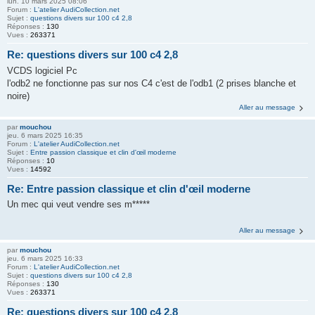
lun. 10 mars 2025 08:06
Forum :
L'atelier AudiCollection.net
Sujet :
questions divers sur 100 c4 2,8
Réponses :
130
Vues :
263371
Re: questions divers sur 100 c4 2,8
VCDS logiciel Pc
l'odb2 ne fonctionne pas sur nos C4 c'est de l'odb1 (2 prises blanche et
noire)
Aller au message
par
mouchou
jeu. 6 mars 2025 16:35
Forum :
L'atelier AudiCollection.net
Sujet :
Entre passion classique et clin d'œil moderne
Réponses :
10
Vues :
14592
Re: Entre passion classique et clin d'œil moderne
Un mec qui veut vendre ses m*****
Aller au message
par
mouchou
jeu. 6 mars 2025 16:33
Forum :
L'atelier AudiCollection.net
Sujet :
questions divers sur 100 c4 2,8
Réponses :
130
Vues :
263371
Re: questions divers sur 100 c4 2,8