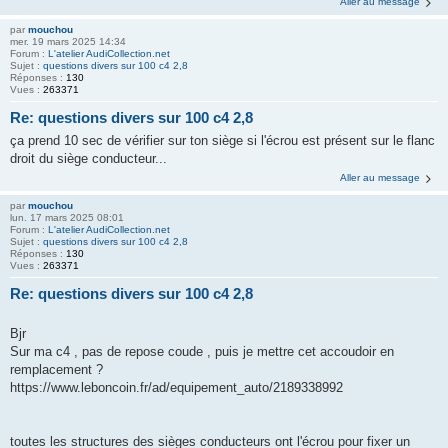
Aller au message
par
mouchou
mer. 19 mars 2025 14:34
Forum :
L'atelier AudiCollection.net
Sujet :
questions divers sur 100 c4 2,8
Réponses :
130
Vues :
263371
Re: questions divers sur 100 c4 2,8
ça prend 10 sec de vérifier sur ton siège si l'écrou est présent sur le flanc
droit du siège conducteur...
Aller au message
par
mouchou
lun. 17 mars 2025 08:01
Forum :
L'atelier AudiCollection.net
Sujet :
questions divers sur 100 c4 2,8
Réponses :
130
Vues :
263371
Re: questions divers sur 100 c4 2,8
Bjr
Sur ma c4 , pas de repose coude , puis je mettre cet accoudoir en
remplacement ?
https://www.leboncoin.fr/ad/equipement_auto/2189338992
toutes les structures des sièges conducteurs ont l'écrou pour fixer un