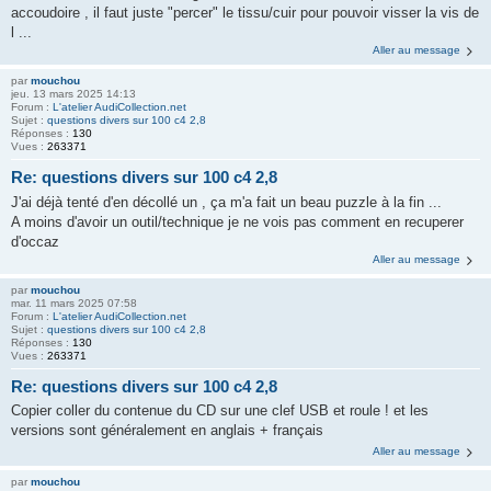
accoudoire , il faut juste "percer" le tissu/cuir pour pouvoir visser la vis de
l ...
Aller au message
par
mouchou
jeu. 13 mars 2025 14:13
Forum :
L'atelier AudiCollection.net
Sujet :
questions divers sur 100 c4 2,8
Réponses :
130
Vues :
263371
Re: questions divers sur 100 c4 2,8
J'ai déjà tenté d'en décollé un , ça m'a fait un beau puzzle à la fin ...
A moins d'avoir un outil/technique je ne vois pas comment en recuperer
d'occaz
Aller au message
par
mouchou
mar. 11 mars 2025 07:58
Forum :
L'atelier AudiCollection.net
Sujet :
questions divers sur 100 c4 2,8
Réponses :
130
Vues :
263371
Re: questions divers sur 100 c4 2,8
Copier coller du contenue du CD sur une clef USB et roule ! et les
versions sont généralement en anglais + français
Aller au message
par
mouchou