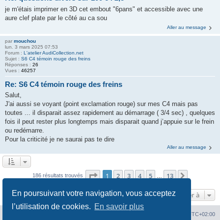
je m'étais imprimer en 3D cet embout "6pans" et accessible avec une
aure clef plate par le côté au ca sou
Aller au message
par
mouchou
lun. 3 mars 2025 07:53
Forum :
L'atelier AudiCollection.net
Sujet :
S6 C4 témoin rouge des freins
Réponses :
26
Vues :
46257
Re: S6 C4 témoin rouge des freins
Salut,
J'ai aussi se voyant (point exclamation rouge) sur mes C4 mais pas
toutes ... il disparait assez rapidement au démarrage ( 3/4 sec) , quelques
fois il peut rester plus longtemps mais disparait quand j’appuie sur le frein
ou redémarre.
Pour la criticité je ne saurai pas te dire
Aller au message
Page
1
sur
13
1
2
3
4
5
13
Suivante
186 résultats trouvés
…
En poursuivant votre navigation, vous acceptez
Aller à
l’utilisation de cookies.
En savoir plus
Index du forum
Heures au format
UTC+02:00