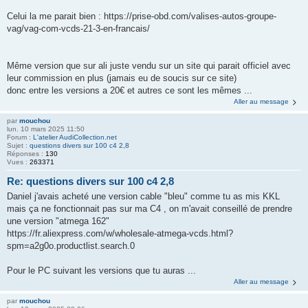
Celui la me parait bien : https://prise-obd.com/valises-autos-groupe-
vag/vag-com-vcds-21-3-en-francais/
Même version que sur ali juste vendu sur un site qui parait officiel avec
leur commission en plus (jamais eu de soucis sur ce site)
donc entre les versions a 20€ et autres ce sont les mêmes ...
Aller au message
par
mouchou
lun. 10 mars 2025 11:50
Forum :
L'atelier AudiCollection.net
Sujet :
questions divers sur 100 c4 2,8
Réponses :
130
Vues :
263371
Re: questions divers sur 100 c4 2,8
Daniel j'avais acheté une version cable "bleu" comme tu as mis KKL
mais ça ne fonctionnait pas sur ma C4 , on m'avait conseillé de prendre
une version "atmega 162"
https://fr.aliexpress.com/w/wholesale-atmega-vcds.html?
spm=a2g0o.productlist.search.0
Pour le PC suivant les versions que tu auras ...
Aller au message
par
mouchou