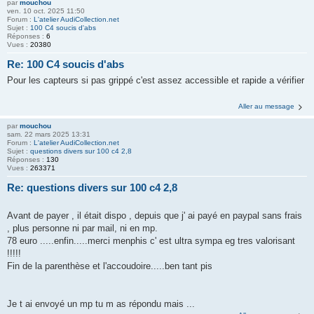
par
mouchou
ven. 10 oct. 2025 11:50
Forum :
L'atelier AudiCollection.net
Sujet :
100 C4 soucis d'abs
Réponses :
6
Vues :
20380
Re: 100 C4 soucis d'abs
Pour les capteurs si pas grippé c'est assez accessible et rapide a vérifier
Aller au message
par
mouchou
sam. 22 mars 2025 13:31
Forum :
L'atelier AudiCollection.net
Sujet :
questions divers sur 100 c4 2,8
Réponses :
130
Vues :
263371
Re: questions divers sur 100 c4 2,8
Avant de payer , il était dispo , depuis que j' ai payé en paypal sans frais
, plus personne ni par mail, ni en mp.
78 euro .....enfin.....merci menphis c' est ultra sympa eg tres valorisant
!!!!!
Fin de la parenthèse et l'accoudoire.....ben tant pis
Je t ai envoyé un mp tu m as répondu mais ...