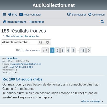
AudiCollection.net
FAQ
Nous contacter
S’enregistrer
Connexion
R
Index du forum
Rechercher
e
186 résultats trouvés
c
Aller à la recherche avancée
h
Rechercher
Recherche avancée
e
Page
1
sur
13
1
2
3
4
5
13
Suivante
186 résultats trouvés
r
…
c
par
mouchou
mer. 15 oct. 2025 10:15
h
Forum :
L'atelier AudiCollection.net
Sujet :
100 C4 soucis d'abs
e
Réponses :
6
Vues :
20380
r
Re: 100 C4 soucis d'abs
Oui mais pour ça pas besoin de démonter , a la connectique plus haut.
Continuité + résistance.
Je parlais plutôt si bien en position (bien enfoncé en butée) et pas de
saleté/limaille/graisse sur le capteur.
Aller au message