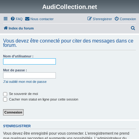
AudiCollection.net
FAQ
Nous contacter
S’enregistrer
Connexion
R
Index du forum
e
Vous devez être connecté pour citer des messages dans ce
c
forum.
h
Nom d’utilisateur :
e
r
Mot de passe :
c
h
J’ai oublié mon mot de passe
e
Se souvenir de moi
r
Cacher mon statut en ligne pour cette session
S’ENREGISTRER
Vous devez être enregistré pour vous connecter. L’enregistrement ne prend
que quelques secondes et augmente vos possibilités. L’administrateur du