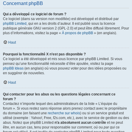
Concernant phpBB
Qui a développé ce logiciel de forum ?
Ce logiciel (dans sa version non modifiée) est développé et distribué par
phpBB Limited
, qui en a les droits d’auteur. Il est publié sous la licence
publique générale GNU version 2 (GPL-2.0) et peut être diffusé librement. Pour
plus d’informations, visitez la page «
À propos de phpBB
» (en anglais).
Haut
Pourquoi la fonctionnalité X n’est pas disponible ?
Ce logiciel a été développé et mis sous licence par phpBB Limited. Si vous
pensez qu’une fonctionnalité nécessite d’être ajoutée, visitez la page
phpBB Ideas
(en anglais) où vous pouvez voter pour des idées proposées ou
en suggérer de nouvelles.
Haut
Qui contacter pour les abus ou les questions légales concernant ce
forum ?
Contactez n’importe lequel des administrateurs de la liste « L’équipe du
forum ». Si vous restez sans réponse alors prenez contact avec le propriétaire
du domaine (en faisant une
recherche sur whois
) ou si un service gratuit est
utilisé (exemple : Yahoo!, Free, f2s.com, etc.), avec le service de gestion ou des
abus. Notez que phpBB Limited
n’a absolument aucun contrôle
et ne peut
être, en aucun cas, tenu pour responsable sur
comment
,
où
ou
par qui
ce