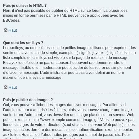
Puis-je utiliser le HTML ?
Non, il n’est pas possible de publier du HTML sur ce forum. La plupart des
mises en forme permises par le HTML peuvent être appliquées avec les
BBCodes.
Haut
Que sont les smileys ?
Les smileys, ou émoticônes, sont de petites images utilisées pour exprimer des
sentiments avec un code simple, exemple : :) signifie joyeux, :( signifie triste. La
liste complète des smileys est visible sur la page de rédaction de message.
Essayez toutefois de ne pas en abuser. Ils peuvent rapidement rendre un
message illisible et un modérateur peut décider de les retirer ou simplement
d’effacer le message. L’administrateur peut aussi avoir défini un nombre
maximum de smileys par message.
Haut
Puis-je publier des images ?
Oui, vous pouvez afficher des images dans vos messages. Par ailleurs, si
l’administrateur a autorisé les fichiers joints, vous pouvez charger une image
sur le forum. Autrement, vous devez lier une image placée sur un serveur Web
public, exemple : http://www.exemple.com/mon-image.gif. Vous ne pouvez pas
lier des images de votre ordinateur (sauf si c’est un serveur Web public) ni des
images placées derrière des mécanismes d’authentification, exemple : boîtes
aux lettres Hotmail ou Yahoo!, sites protégés par un mot de passe, etc. Pour