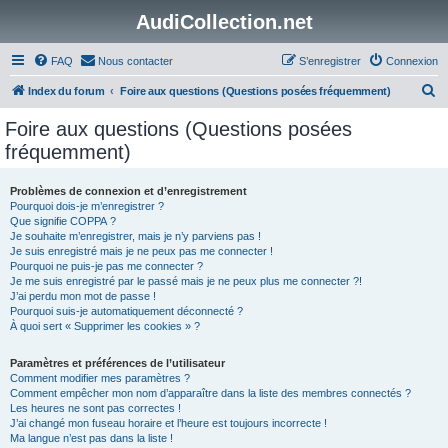
AudiCollection.net
FAQ
Nous contacter
S’enregistrer
Connexion
R
Index du forum
Foire aux questions (Questions posées fréquemment)
e
Foire aux questions (Questions posées
c
fréquemment)
h
e
Problèmes de connexion et d’enregistrement
Pourquoi dois-je m’enregistrer ?
r
Que signifie COPPA ?
c
Je souhaite m’enregistrer, mais je n’y parviens pas !
Je suis enregistré mais je ne peux pas me connecter !
h
Pourquoi ne puis-je pas me connecter ?
Je me suis enregistré par le passé mais je ne peux plus me connecter ?!
e
J’ai perdu mon mot de passe !
r
Pourquoi suis-je automatiquement déconnecté ?
À quoi sert « Supprimer les cookies » ?
Paramètres et préférences de l’utilisateur
Comment modifier mes paramètres ?
Comment empêcher mon nom d’apparaître dans la liste des membres connectés ?
Les heures ne sont pas correctes !
J’ai changé mon fuseau horaire et l’heure est toujours incorrecte !
Ma langue n’est pas dans la liste !