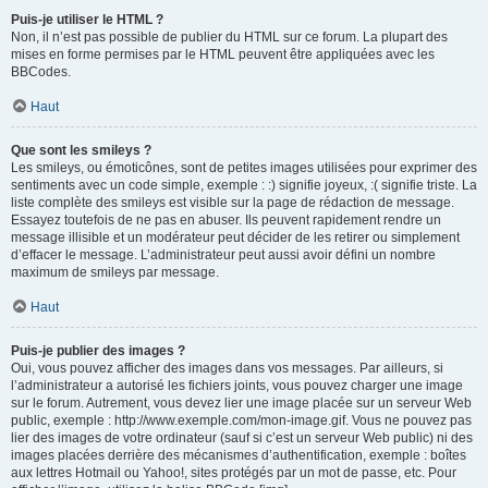
Puis-je utiliser le HTML ?
Non, il n’est pas possible de publier du HTML sur ce forum. La plupart des
mises en forme permises par le HTML peuvent être appliquées avec les
BBCodes.
Haut
Que sont les smileys ?
Les smileys, ou émoticônes, sont de petites images utilisées pour exprimer des
sentiments avec un code simple, exemple : :) signifie joyeux, :( signifie triste. La
liste complète des smileys est visible sur la page de rédaction de message.
Essayez toutefois de ne pas en abuser. Ils peuvent rapidement rendre un
message illisible et un modérateur peut décider de les retirer ou simplement
d’effacer le message. L’administrateur peut aussi avoir défini un nombre
maximum de smileys par message.
Haut
Puis-je publier des images ?
Oui, vous pouvez afficher des images dans vos messages. Par ailleurs, si
l’administrateur a autorisé les fichiers joints, vous pouvez charger une image
sur le forum. Autrement, vous devez lier une image placée sur un serveur Web
public, exemple : http://www.exemple.com/mon-image.gif. Vous ne pouvez pas
lier des images de votre ordinateur (sauf si c’est un serveur Web public) ni des
images placées derrière des mécanismes d’authentification, exemple : boîtes
aux lettres Hotmail ou Yahoo!, sites protégés par un mot de passe, etc. Pour