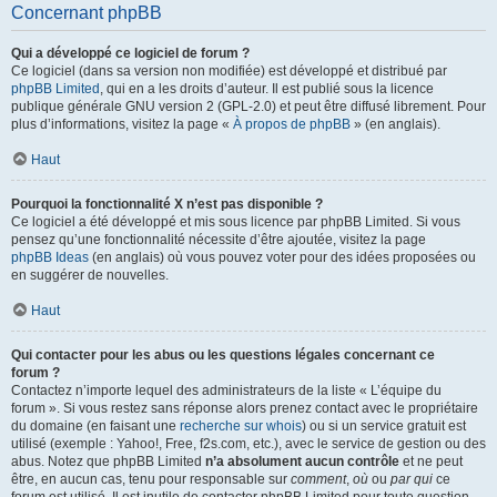
Concernant phpBB
Qui a développé ce logiciel de forum ?
Ce logiciel (dans sa version non modifiée) est développé et distribué par
phpBB Limited
, qui en a les droits d’auteur. Il est publié sous la licence
publique générale GNU version 2 (GPL-2.0) et peut être diffusé librement. Pour
plus d’informations, visitez la page «
À propos de phpBB
» (en anglais).
Haut
Pourquoi la fonctionnalité X n’est pas disponible ?
Ce logiciel a été développé et mis sous licence par phpBB Limited. Si vous
pensez qu’une fonctionnalité nécessite d’être ajoutée, visitez la page
phpBB Ideas
(en anglais) où vous pouvez voter pour des idées proposées ou
en suggérer de nouvelles.
Haut
Qui contacter pour les abus ou les questions légales concernant ce
forum ?
Contactez n’importe lequel des administrateurs de la liste « L’équipe du
forum ». Si vous restez sans réponse alors prenez contact avec le propriétaire
du domaine (en faisant une
recherche sur whois
) ou si un service gratuit est
utilisé (exemple : Yahoo!, Free, f2s.com, etc.), avec le service de gestion ou des
abus. Notez que phpBB Limited
n’a absolument aucun contrôle
et ne peut
être, en aucun cas, tenu pour responsable sur
comment
,
où
ou
par qui
ce