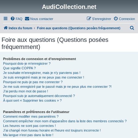
AudiCollection.net
FAQ
Nous contacter
S’enregistrer
Connexion
R
Index du forum
Foire aux questions (Questions posées fréquemment)
e
Foire aux questions (Questions posées
c
fréquemment)
h
e
Problèmes de connexion et d’enregistrement
Pourquoi dois-je m’enregistrer ?
r
Que signifie COPPA ?
c
Je souhaite m’enregistrer, mais je n’y parviens pas !
Je suis enregistré mais je ne peux pas me connecter !
h
Pourquoi ne puis-je pas me connecter ?
Je me suis enregistré par le passé mais je ne peux plus me connecter ?!
e
J’ai perdu mon mot de passe !
r
Pourquoi suis-je automatiquement déconnecté ?
À quoi sert « Supprimer les cookies » ?
Paramètres et préférences de l’utilisateur
Comment modifier mes paramètres ?
Comment empêcher mon nom d’apparaître dans la liste des membres connectés ?
Les heures ne sont pas correctes !
J’ai changé mon fuseau horaire et l’heure est toujours incorrecte !
Ma langue n’est pas dans la liste !