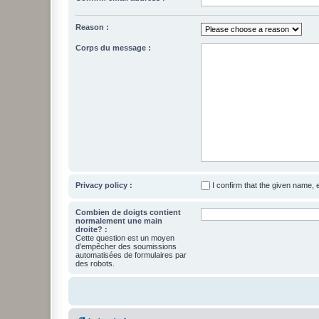
Reason :
Corps du message :
Privacy policy :
I confirm that the given name,
Combien de doigts contient
normalement une main
droite? :
Cette question est un moyen
d’empêcher des soumissions
automatisées de formulaires par
des robots.