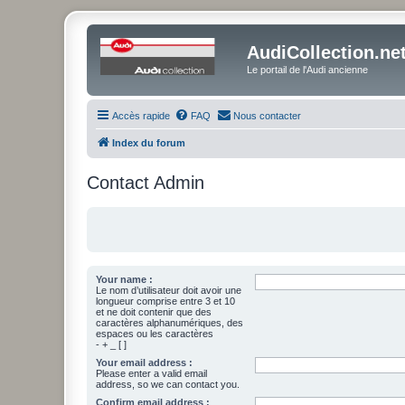
AudiCollection.ne
Le portail de l'Audi ancienne
Accès rapide
FAQ
Nous contacter
Index du forum
Contact Admin
Your name :
Le nom d’utilisateur doit avoir une
longueur comprise entre 3 et 10
et ne doit contenir que des
caractères alphanumériques, des
espaces ou les caractères
- + _ [ ]
Your email address :
Please enter a valid email
address, so we can contact you.
Confirm email address :